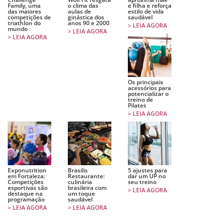
Family, uma
o clima das
e filha e reforça
das maiores
aulas de
estilo de vida
competições de
ginástica dos
saudável
triathlon do
anos 90 e 2000
> LEIA AGORA
mundo
> LEIA AGORA
> LEIA AGORA
Os principais
acessórios para
potencializar o
treino de
Pilates
> LEIA AGORA
Exponutrition
Brasilis
5 ajustes para
em Fortaleza:
Restaurante:
dar um UP no
Competições
culinária
seu treino
esportivas são
brasileira com
> LEIA AGORA
destaque na
um toque
programação
saudável
> LEIA AGORA
> LEIA AGORA