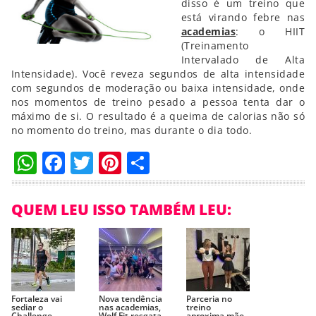
disso é um treino que
está virando febre nas
academias
: o HIIT
(Treinamento
Intervalado de Alta
Intensidade). Você reveza segundos de alta intensidade
com segundos de moderação ou baixa intensidade, onde
nos momentos de treino pesado a pessoa tenta dar o
máximo de si. O resultado é a queima de calorias não só
no momento do treino, mas durante o dia todo.
WhatsApp
Facebook
Twitter
Pinterest
Compartilhar
QUEM LEU ISSO TAMBÉM LEU:
Fortaleza vai
Nova tendência
Parceria no
sediar o
nas academias,
treino
Challenge
Wolf Fit resgata
aproxima mãe