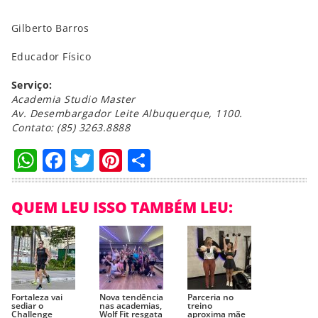
Gilberto Barros
Educador Físico
Serviço:
Academia Studio Master
Av. Desembargador Leite Albuquerque, 1100.
Contato: (85) 3263.8888
WhatsApp
Facebook
Twitter
Pinterest
Compartilhar
QUEM LEU ISSO TAMBÉM LEU:
Fortaleza vai
Nova tendência
Parceria no
sediar o
nas academias,
treino
Challenge
Wolf Fit resgata
aproxima mãe