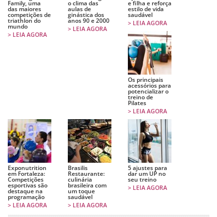
Family, uma
o clima das
e filha e reforça
das maiores
aulas de
estilo de vida
competições de
ginástica dos
saudável
triathlon do
anos 90 e 2000
> LEIA AGORA
mundo
> LEIA AGORA
> LEIA AGORA
Os principais
acessórios para
potencializar o
treino de
Pilates
> LEIA AGORA
Exponutrition
Brasilis
5 ajustes para
em Fortaleza:
Restaurante:
dar um UP no
Competições
culinária
seu treino
esportivas são
brasileira com
> LEIA AGORA
destaque na
um toque
programação
saudável
> LEIA AGORA
> LEIA AGORA