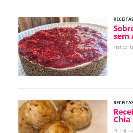
RECEITA
Sobr
sem 
Prático, s
RECEITA
Rece
Chia
Perfeito 