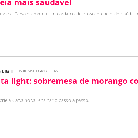
ceia mais saudável
briela Carvalho monta um cardápio delicioso e cheio de saúde p
S LIGHT
10 de julho de 2018 - 11:26
ita light: sobremesa de morango 
briela Carvalho vai ensinar o passo a passo.