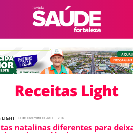
Receitas Light
S LIGHT
18 de dezembro de 2018 - 10:16
tas natalinas diferentes para deix