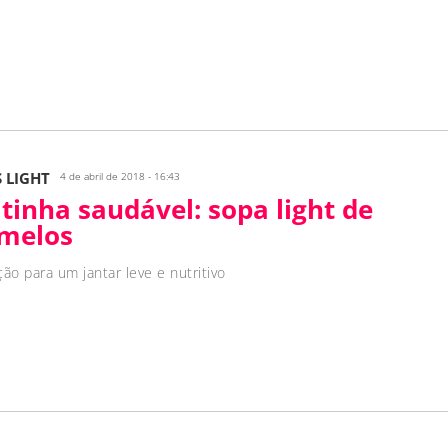
S LIGHT
4 de abril de 2018 - 16:43
tinha saudável: sopa light de
melos
ão para um jantar leve e nutritivo