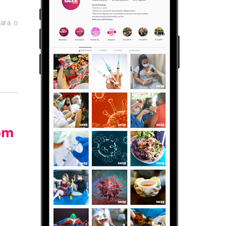
ara o
com