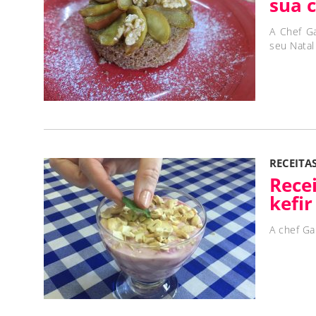
sua 
A Chef Ga
seu Natal
RECEITA
Rece
kefir
A chef Ga