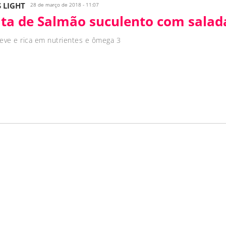
S LIGHT
28 de março de 2018 - 11:07
ita de Salmão suculento com salad
leve e rica em nutrientes e ômega 3