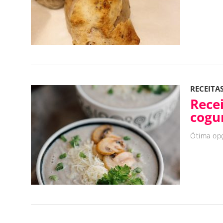
RECEITA
Recei
cogu
Ótima opç