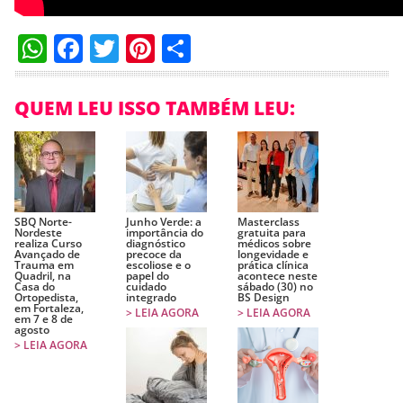
WhatsApp
Facebook
Twitter
Pinterest
Compartilhar
QUEM LEU ISSO TAMBÉM LEU:
SBQ Norte-
Junho Verde: a
Masterclass
Nordeste
importância do
gratuita para
realiza Curso
diagnóstico
médicos sobre
Avançado de
precoce da
longevidade e
Trauma em
escoliose e o
prática clínica
Quadril, na
papel do
acontece neste
Casa do
cuidado
sábado (30) no
Ortopedista,
integrado
BS Design
em Fortaleza,
> LEIA AGORA
> LEIA AGORA
em 7 e 8 de
agosto
> LEIA AGORA