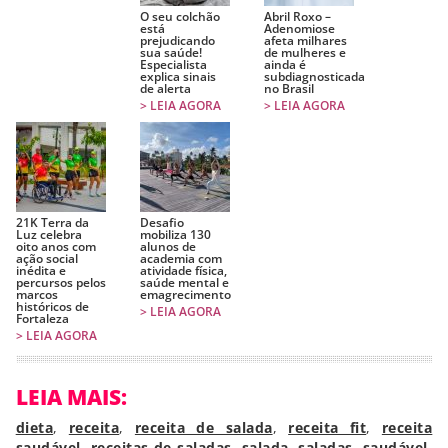
O seu colchão
Abril Roxo –
está
Adenomiose
prejudicando
afeta milhares
sua saúde!
de mulheres e
Especialista
ainda é
explica sinais
subdiagnosticada
de alerta
no Brasil
> LEIA AGORA
> LEIA AGORA
21K Terra da
Desafio
Luz celebra
mobiliza 130
oito anos com
alunos de
ação social
academia com
inédita e
atividade física,
percursos pelos
saúde mental e
marcos
emagrecimento
históricos de
> LEIA AGORA
Fortaleza
> LEIA AGORA
LEIA MAIS:
dieta
,
receita
,
receita de salada
,
receita fit
,
receita
saudável
,
receitas de saladas
,
salada
,
saladas
,
saudável
,