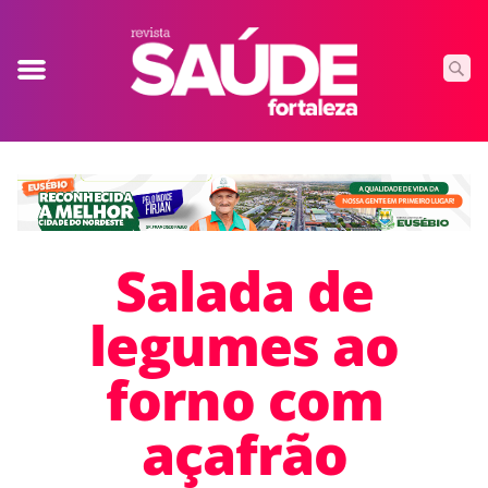
Salada de
legumes ao
forno com
açafrão