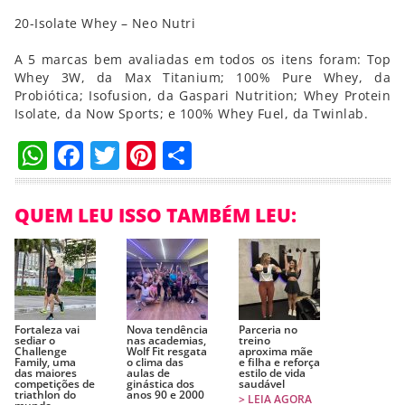
20-Isolate Whey – Neo Nutri
A 5 marcas bem avaliadas em todos os itens foram: Top
Whey 3W, da Max Titanium; 100% Pure Whey, da
Probiótica; Isofusion, da Gaspari Nutrition; Whey Protein
Isolate, da Now Sports; e 100% Whey Fuel, da Twinlab.
WhatsApp
Facebook
Twitter
Pinterest
Compartilhar
QUEM LEU ISSO TAMBÉM LEU:
Fortaleza vai
Nova tendência
Parceria no
sediar o
nas academias,
treino
Challenge
Wolf Fit resgata
aproxima mãe
Family, uma
o clima das
e filha e reforça
das maiores
aulas de
estilo de vida
competições de
ginástica dos
saudável
triathlon do
anos 90 e 2000
> LEIA AGORA