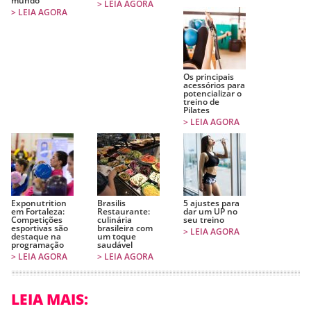
mundo
> LEIA AGORA
> LEIA AGORA
Os principais
acessórios para
potencializar o
treino de
Pilates
> LEIA AGORA
Exponutrition
Brasilis
5 ajustes para
em Fortaleza:
Restaurante:
dar um UP no
Competições
culinária
seu treino
esportivas são
brasileira com
> LEIA AGORA
destaque na
um toque
programação
saudável
> LEIA AGORA
> LEIA AGORA
LEIA MAIS: