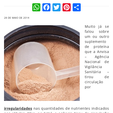
WhatsApp
Facebook
Twitter
Pinterest
Compart
28 DE MAIO DE 2014
Muito já se
falou sobre
um ou outro
suplemento
de proteína
que a Anvisa
– Agência
Nacional de
Vigilância
Sanitária –
tirou de
circulação
por
irregularidades
nas quantidades de nutrientes indicados