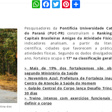
WhatsApp
Facebook
Twitter
Pinterest
Compart
Pesquisadores da
Pontifícia Universidade Cat
do Paraná (PUC-PR)
construíram o
Rankin
Capitais Brasileiras Amigas da Atividade Físic
indicadores analisam, a partir da liter
científica, cidades que favorecem a práti
atividades físicas. Segundo os dados divulgados
ano, Fortaleza ocupa o
17º na classificação geral
> Mais de 19% dos fortalezenses são ob
segundo Ministério da
Saúde
> Novembro Azul: Prefeitura de Fortaleza ina
Centro de Atenção à Saúde do Homem
>
Galpão Central do Corpo lança Desafio Trin
30 dias
>
Treino intenso com exercícios funcionais
definir o corpo
otina dos