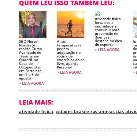
QUEM LEU ISSO TAMBÉM LEU:
Atividade física
fortalece a
imunidade e
contribui para
prevenção de
doenças,
destaca médico
SBQ Norte-
Altas
Ju
do esporte
Nordeste
temperaturas
im
realiza Curso
pedem
di
> LEIA AGORA
Avançado de
adaptação na
pr
Trauma em
rotina de
es
Quadril, na
exercícios ao ar
pa
Casa do
livre, aponta
cu
Ortopedista,
Personal
in
em Fortaleza,
> LEIA AGORA
> 
em 7 e 8 de
agosto
> LEIA AGORA
LEIA MAIS:
atividade física
,
cidades brasileiras amigas das ativi