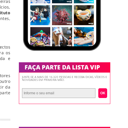
eiras
cios,
ituto
ntes,
ectos
ra os
nda e
FAÇA PARTE DA LISTA VIP
tores
JUNTE-SE A MAIS DE 16.320 PESSOAS E RECEBA DICAS, VÍDEOS E
NOVIDADES EM PRIMEIRA MÃO.
outro
ir da
parte
OK