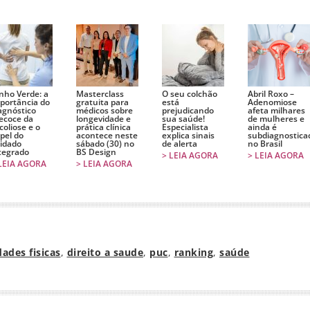
nho Verde: a
Masterclass
O seu colchão
Abril Roxo –
portância do
gratuita para
está
Adenomiose
agnóstico
médicos sobre
prejudicando
afeta milhares
ecoce da
longevidade e
sua saúde!
de mulheres e
coliose e o
prática clínica
Especialista
ainda é
pel do
acontece neste
explica sinais
subdiagnostica
idado
sábado (30) no
de alerta
no Brasil
tegrado
BS Design
> LEIA AGORA
> LEIA AGORA
LEIA AGORA
> LEIA AGORA
dades fisicas
,
direito a saude
,
puc
,
ranking
,
saúde