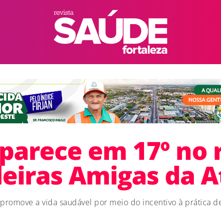
aparece em 17º no 
leiras Amigas da A
a promove a vida saudável por meio do incentivo à prática d