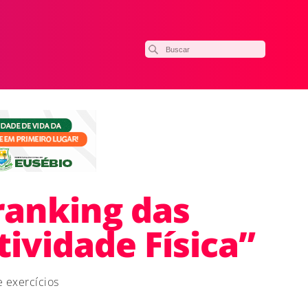
ranking das
tividade Física”
e exercícios