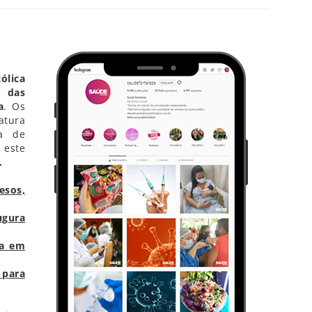
ilhar
ólica
g das
a
. Os
atura
ca de
 este
.
esos,
ugura
ca em
 para