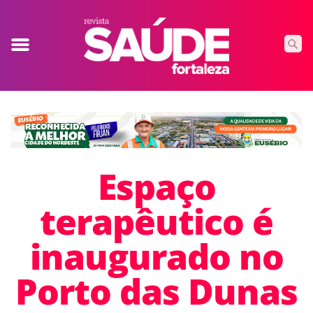
Espaço
terapêutico é
inaugurado no
Porto das Dunas