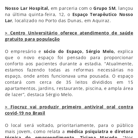
Nosso Lar Hospital,
em parceria com o
Grupo SM
, lançou
na última quinta-feira, 12, o
Espaço Terapêutico Nosso
Lar
, localizado no Porto das Dunas, em Aquiraz.
> Centro Universitário oferece atendimento de saúde
gratuito para população
O empresário e
sócio do Espaço, Sérgio Melo,
explica
que o novo espaço foi pensado para proporcionar
conforto aos pacientes durante a estadia. “Atualmente,
estamos fazendo todas as reformas necessárias no
espaço, onde antes funcionava uma pousada. O espaço
contará com cerca de 35 leitos divididos em 15
apartamentos, jardins, restaurante, piscina, e ampla área
de lazer”, destaca Sérgio Melo.
> Fiocruz vai produzir primeiro antiviral oral contra
covid-19 no Brasil
O local será voltado, prioritariamente, para o público
mais jovem, como relata a
médica psiquiatra e diretora
técnica do empreendimento, Ticiana Macedo.
“Nos