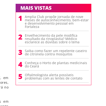
MAIS VISTAS
1
Amplia Club propõe jornada de nove
meses de autoconhecimento, bem-estar
e desenvolvimento pessoal em
Fortaleza
2
Envelhecimento da pele modifica
resultado da rinoplastia? Médico
esclarece as dúvidas sobre o tema
3
Saiba como fazer um repelente caseiro
de citronela contra mosquitos
4
Conheça o Horto de plantas medicinais
do Ceará
5
Oftalmologista alerta possíveis
”, em
problemas com as lentes de contato
ores,
rá no
es em