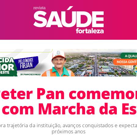
Peter Pan comemor
a com Marcha da E
ra trajetória da instituição, avanços conquistados e expecta
próximos anos