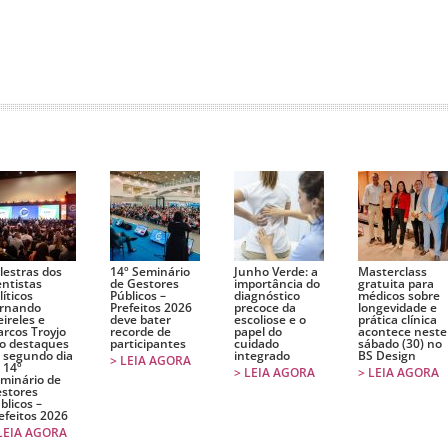
r
lestras dos
14º Seminário
Junho Verde: a
Masterclass
entistas
de Gestores
importância do
gratuita para
líticos
Públicos –
diagnóstico
médicos sobre
rnando
Prefeitos 2026
precoce da
longevidade e
ireles e
deve bater
escoliose e o
prática clínica
rcos Troyjo
recorde de
papel do
acontece neste
o destaques
participantes
cuidado
sábado (30) no
 segundo dia
integrado
BS Design
> LEIA AGORA
 14º
> LEIA AGORA
> LEIA AGORA
minário de
stores
blicos –
efeitos 2026
LEIA AGORA