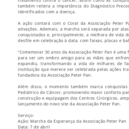
tratamento contra o câncer, assim como as conqui
também reitera a importância do Diagnóstico Preco
identificados com a doença.
A ação contará com o Coral da Associação Peter Pan
ativações. Ademais, a marcha será separada por alas
conquistados e, principalmente, a melhora de vida 
desfile em celebração à data, com faixas, placas e b
“Comemorar 30 anos da Associação Peter Pan é uma fel
para ser um ombro amigo para as mães que enfrent
expandiu, transformando a vida de milhares de fa
instituição que merece ser celebrada pelas ações t
fundadora da Associação Peter Pan.
Além disso, o momento também marca conquistas r
Pediátrico do Câncer, promovendo maior conforto par
construção e equipagem dos Centros Cirúrgicos, ampl
lançamento do novo site da Associação Peter Pan.
Serviço:
Ação: Marcha da Esperança da Associação Peter Pan
Data: 7 de abril