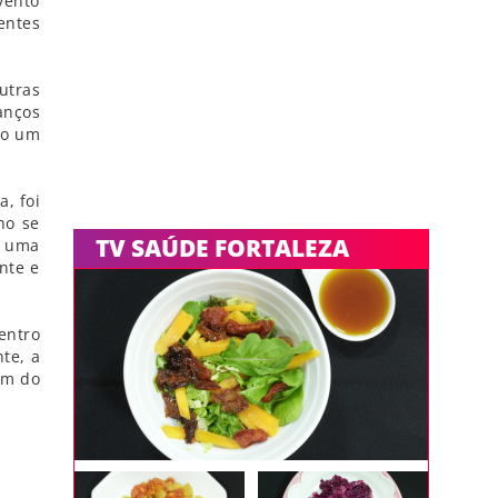
vento
entes
utras
anços
do um
, foi
ho se
TV SAÚDE FORTALEZA
É uma
nte e
entro
te, a
ém do