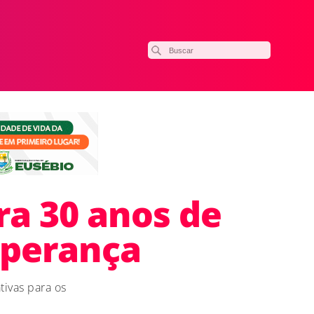
a 30 anos de
sperança
tivas para os