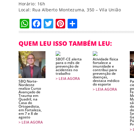
Horário: 16h
Local: Rua Alberto Montezuma, 350 – Vila União
WhatsApp
Facebook
Twitter
Pinterest
Compartilha
QUEM LEU ISSO TAMBÉM LEU:
SBOT-CE alerta
Atividade física
para o mês de
fortalece a
prevenção de
imunidade e
acidentes no
contribui para
trabalho
prevenção de
doenças,
> LEIA AGORA
destaca médico
SBQ Norte-
Pa
do esporte
Nordeste
ci
realiza Curso
po
> LEIA AGORA
Avançado de
Fe
Trauma em
Me
Quadril, na
Ma
Casa do
sã
Ortopedista,
do
em Fortaleza,
do
em 7 e 8 de
Se
agosto
Ge
Pú
> LEIA AGORA
Pr
> 