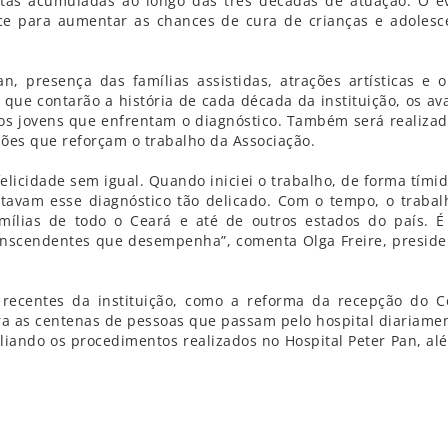
stas acumuladas ao longo das três décadas de atuação. O e
ce para aumentar as chances de cura de crianças e adolesc
, presença das famílias assistidas, atrações artísticas e o
 que contarão a história de cada década da instituição, os av
dos jovens que enfrentam o diagnóstico. Também será realiza
alões que reforçam o trabalho da Associação.
icidade sem igual. Quando iniciei o trabalho, de forma tímida
avam esse diagnóstico tão delicado. Com o tempo, o trabal
mílias de todo o Ceará e até de outros estados do país. 
ranscendentes que desempenha”, comenta Olga Freire, preside
ecentes da instituição, como a reforma da recepção do C
a as centenas de pessoas que passam pelo hospital diariamen
iando os procedimentos realizados no Hospital Peter Pan, al