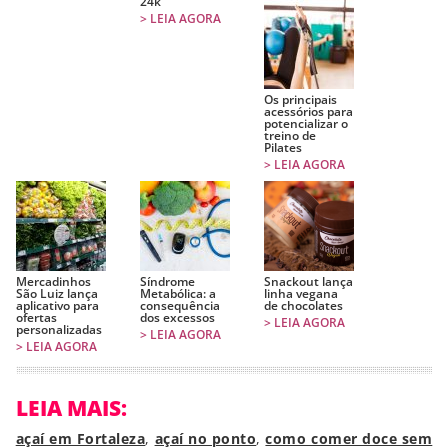
24k
> LEIA AGORA
Os principais
acessórios para
potencializar o
treino de
Pilates
> LEIA AGORA
Mercadinhos
Síndrome
Snackout lança
São Luiz lança
Metabólica: a
linha vegana
aplicativo para
consequência
de chocolates
ofertas
dos excessos
> LEIA AGORA
personalizadas
> LEIA AGORA
> LEIA AGORA
LEIA MAIS:
açaí em Fortaleza
,
açaí no ponto
,
como comer doce sem