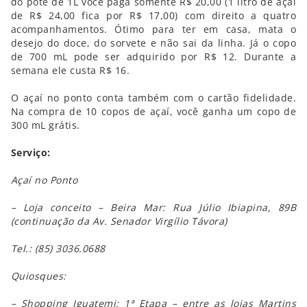
do pote de 1L você paga somente R$ 20,00 (1 litro de açaí
de R$ 24,00 fica por R$ 17,00) com direito a quatro
acompanhamentos. Ótimo para ter em casa, mata o
desejo do doce, do sorvete e não sai da linha. Já o copo
de 700 mL pode ser adquirido por R$ 12. Durante a
semana ele custa R$ 16.
O açaí no ponto conta também com o cartão fidelidade.
Na compra de 10 copos de açaí, você ganha um copo de
300 mL grátis.
Serviço:
Açaí no Ponto
– Loja conceito – Beira Mar: Rua Júlio Ibiapina, 89B
(continuação da Av. Senador Virgílio Távora)
Tel.: (85) 3036.0688
Quiosques:
– Shopping Iguatemi: 1ª Etapa – entre as lojas Martins