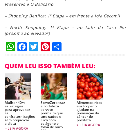
Presentes e O Boticário
– Shopping Benfica: 1ª Etapa – em frente a loja Cecomil
– North Shopping:
1ª Etapa – a
o lado da Casa Pio
(próximo ao elevador)
WhatsApp
Facebook
Twitter
Pinterest
Compartilhar
QUEM LEU ISSO TAMBÉM LEU:
Mulher 40+:
SorveZero traz
Alimentos ricos
estratégias
a Fortaleza
em licopeno
para aproveitar
sorvete
ajudam na
as
premium que
prevenção do
confraternizações
une saúde e
câncer de
sem prejudicar
luxo com
próstata
a dieta
colágeno e
> LEIA AGORA
folha de ouro
> LEIA AGORA