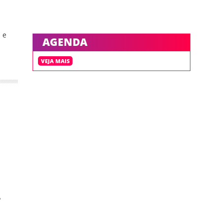
 e
AGENDA
VEJA MAIS
o