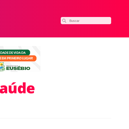
saúde
ilhar