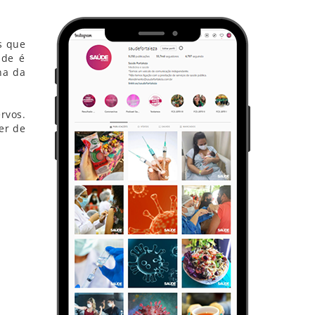
s que
ade é
na da
rvos.
er de