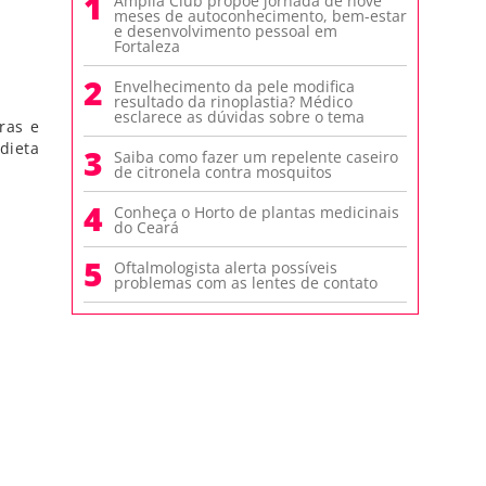
1
Amplia Club propõe jornada de nove
meses de autoconhecimento, bem-estar
e desenvolvimento pessoal em
Fortaleza
2
Envelhecimento da pele modifica
resultado da rinoplastia? Médico
esclarece as dúvidas sobre o tema
ras e
dieta
3
Saiba como fazer um repelente caseiro
de citronela contra mosquitos
4
Conheça o Horto de plantas medicinais
do Ceará
5
Oftalmologista alerta possíveis
problemas com as lentes de contato