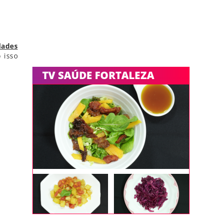
dades
 isso
TV SAÚDE FORTALEZA