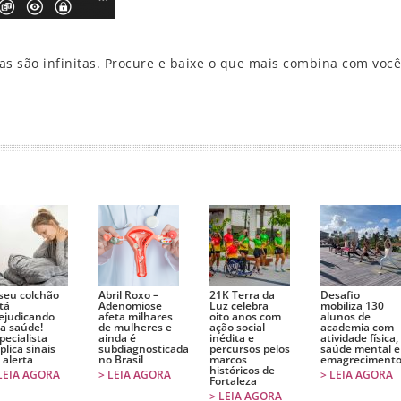
vas são infinitas. Procure e baixe o que mais combina com você
r
seu colchão
Abril Roxo –
21K Terra da
Desafio
tá
Adenomiose
Luz celebra
mobiliza 130
ejudicando
afeta milhares
oito anos com
alunos de
a saúde!
de mulheres e
ação social
academia com
pecialista
ainda é
inédita e
atividade física,
plica sinais
subdiagnosticada
percursos pelos
saúde mental e
 alerta
no Brasil
marcos
emagreciment
históricos de
LEIA AGORA
> LEIA AGORA
> LEIA AGORA
Fortaleza
> LEIA AGORA