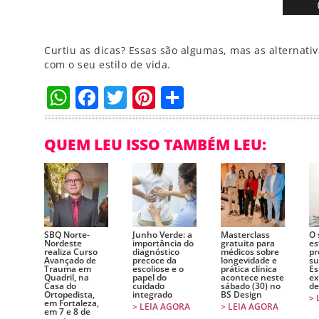
Curtiu as dicas? Essas são algumas, mas as alternati
com o seu estilo de vida.
WhatsApp
Facebook
Twitter
Pinterest
Compartilha
QUEM LEU ISSO TAMBÉM LEU:
SBQ Norte-
Junho Verde: a
Masterclass
O 
Nordeste
importância do
gratuita para
es
realiza Curso
diagnóstico
médicos sobre
pr
Avançado de
precoce da
longevidade e
su
Trauma em
escoliose e o
prática clínica
Es
Quadril, na
papel do
acontece neste
ex
Casa do
cuidado
sábado (30) no
de
Ortopedista,
integrado
BS Design
> 
em Fortaleza,
> LEIA AGORA
> LEIA AGORA
em 7 e 8 de