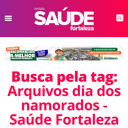
Busca pela tag:
Arquivos dia dos
namorados -
Saúde Fortaleza