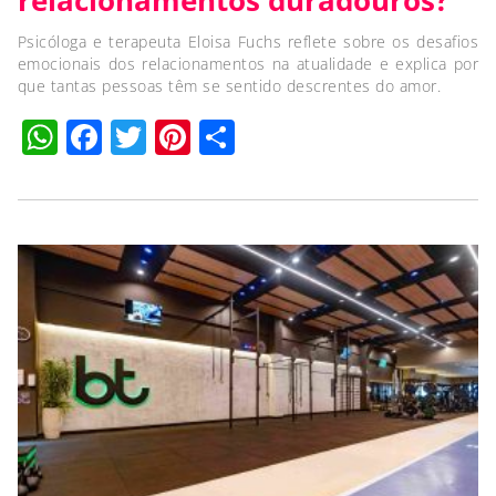
relacionamentos duradouros?
Psicóloga e terapeuta Eloisa Fuchs reflete sobre os desafios
emocionais dos relacionamentos na atualidade e explica por
que tantas pessoas têm se sentido descrentes do amor.
WhatsApp
Facebook
Twitter
Pinterest
Compartilhar