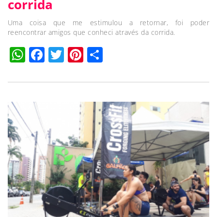
corrida
Uma coisa que me estimulou a retornar, foi poder
reencontrar amigos que conheci através da corrida.
WhatsApp
Facebook
Twitter
Pinterest
Compartilhar