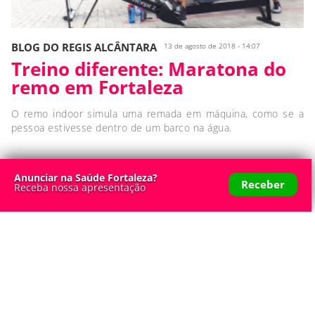
BLOG DO REGIS ALCÂNTARA
13 de agosto de 2018 - 14:07
Treino diferente: Maratona do
remo em Fortaleza
O remo indoor simula uma remada em máquina, como se a
pessoa estivesse dentro de um barco na água.
Anunciar na Saúde Fortaleza?
Receber
Receba nossa apresentação