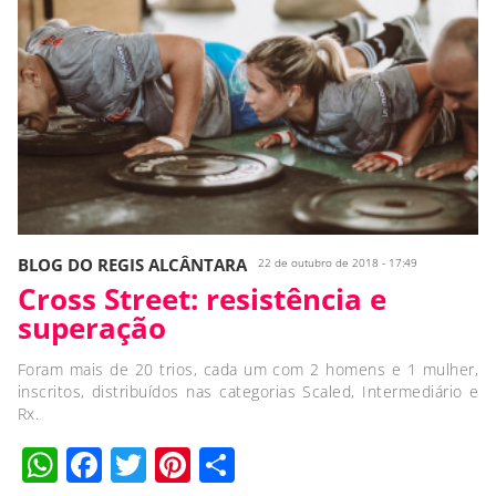
BLOG DO REGIS ALCÂNTARA
22 de outubro de 2018 - 17:49
Cross Street: resistência e
superação
Foram mais de 20 trios, cada um com 2 homens e 1 mulher,
inscritos, distribuídos nas categorias Scaled, Intermediário e
Rx.
WhatsApp
Facebook
Twitter
Pinterest
Compartilhar