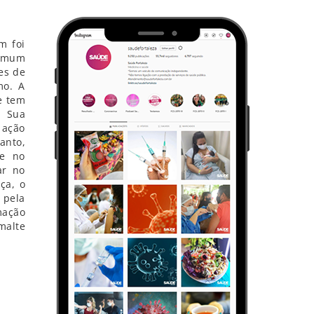
m foi
comum
es de
mo. A
e tem
. Sua
 ação
anto,
te no
ar no
ça, o
 pela
mação
malte