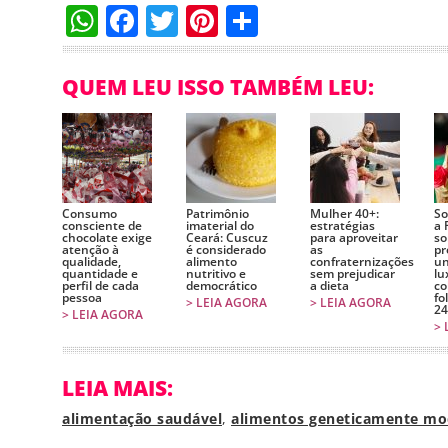
WhatsApp
Facebook
Twitter
Pinterest
Compartilha
QUEM LEU ISSO TAMBÉM LEU:
Consumo
Patrimônio
Mulher 40+:
So
consciente de
imaterial do
estratégias
a 
chocolate exige
Ceará: Cuscuz
para aproveitar
so
atenção à
é considerado
as
pr
qualidade,
alimento
confraternizações
un
quantidade e
nutritivo e
sem prejudicar
lu
perfil de cada
democrático
a dieta
co
pessoa
fo
> LEIA AGORA
> LEIA AGORA
24
> LEIA AGORA
> 
LEIA MAIS:
alimentação saudável
,
alimentos geneticamente mo