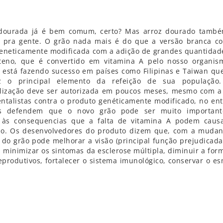
dourada já é bem comum, certo? Mas arroz dourado també
 pra gente. O grão nada mais é do que a versão branca 
geneticamente modificada com a adição de grandes quantidad
teno, que é convertido em vitamina A pelo nosso organis
 está fazendo sucesso em países como Filipinas e Taiwan qu
z o principal elemento da refeição de sua população
lização deve ser autorizada em poucos meses, mesmo com a
ntalistas contra o produto genéticamente modificado, no ent
tas defendem que o novo grão pode ser muito importan
 às consequencias que a falta de vitamina A podem caus
o. Os desenvolvedores do produto dizem que, com a mudan
do grão pode melhorar a visão (principal função prejudicada
s, minimizar os sintomas da esclerose múltipla, diminuir a for
eprodutivos, fortalecer o sistema imunológico, conservar o es