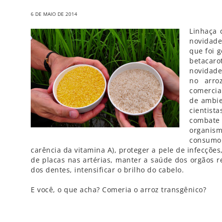
6 DE MAIO DE 2014
Linhaça 
novidade
que foi 
betacaro
novidade
no arro
comercia
de ambie
cientis
combate
organism
consumo 
carência da vitamina A), proteger a pele de infecçõe
de placas nas artérias, manter a saúde dos orgãos r
dos dentes, i
ntensificar o brilho do cabelo.
E você, o que acha? Comeria o arroz transgênico?