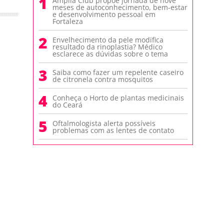
1
Amplia Club propõe jornada de nove
meses de autoconhecimento, bem-estar
e desenvolvimento pessoal em
Fortaleza
2
Envelhecimento da pele modifica
resultado da rinoplastia? Médico
esclarece as dúvidas sobre o tema
3
Saiba como fazer um repelente caseiro
de citronela contra mosquitos
4
Conheça o Horto de plantas medicinais
do Ceará
5
Oftalmologista alerta possíveis
problemas com as lentes de contato