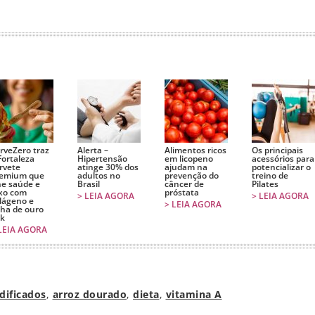
r
rveZero traz
Alerta –
Alimentos ricos
Os principais
Fortaleza
Hipertensão
em licopeno
acessórios para
rvete
atinge 30% dos
ajudam na
potencializar o
emium que
adultos no
prevenção do
treino de
e saúde e
Brasil
câncer de
Pilates
xo com
próstata
> LEIA AGORA
> LEIA AGORA
lágeno e
> LEIA AGORA
lha de ouro
k
LEIA AGORA
dificados
,
arroz dourado
,
dieta
,
vitamina A