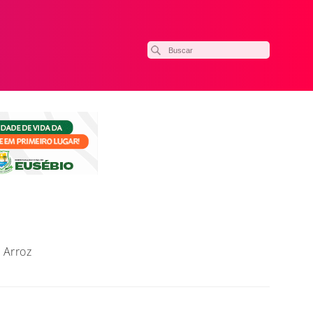
 Arroz
ilhar