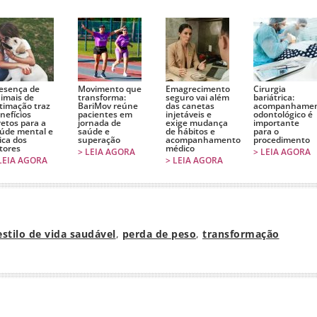
esença de
Movimento que
Emagrecimento
Cirurgia
imais de
transforma:
seguro vai além
bariátrica:
timação traz
BariMov reúne
das canetas
acompanhame
nefícios
pacientes em
injetáveis e
odontológico é
retos para a
jornada de
exige mudança
importante
úde mental e
saúde e
de hábitos e
para o
sica dos
superação
acompanhamento
procedimento
tores
médico
> LEIA AGORA
> LEIA AGORA
LEIA AGORA
> LEIA AGORA
estilo de vida saudável
,
perda de peso
,
transformação