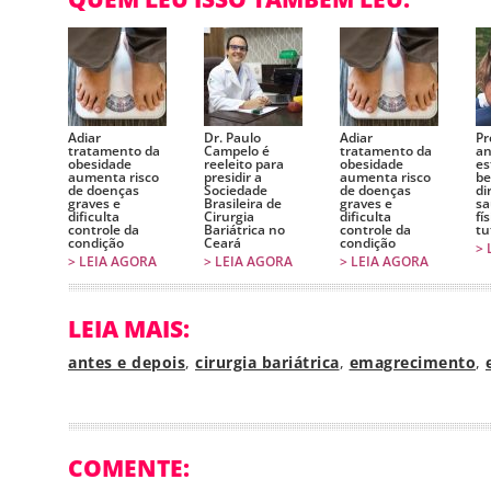
Adiar
Dr. Paulo
Adiar
Pr
tratamento da
Campelo é
tratamento da
an
obesidade
reeleito para
obesidade
es
aumenta risco
presidir a
aumenta risco
be
de doenças
Sociedade
de doenças
di
graves e
Brasileira de
graves e
sa
dificulta
Cirurgia
dificulta
fí
controle da
Bariátrica no
controle da
tu
condição
Ceará
condição
> 
> LEIA AGORA
> LEIA AGORA
> LEIA AGORA
LEIA MAIS:
antes e depois
,
cirurgia bariátrica
,
emagrecimento
,
COMENTE: