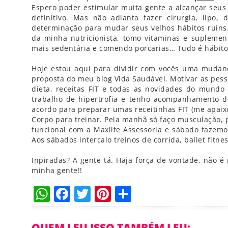
Espero poder estimular muita gente a alcançar seus 
definitivo. Mas não adianta fazer cirurgia, lipo,
determinação para mudar seus velhos hábitos ruins.
da minha nutricionista, tomo vitaminas e supleme
mais sedentária e comendo porcarias… Tudo é hábito
Hoje estou aqui para dividir com vocês uma mudanç
proposta do meu blog Vida Saudável. Motivar as pess
dieta, receitas FIT e todas as novidades do mundo
trabalho de hipertrofia e tenho acompanhamento do
acordo para preparar umas receitinhas FIT (me apaixon
Corpo para treinar. Pela manhã só faço musculação, 
funcional com a Maxlife Assessoria e sábado fazemo
Aos sábados intercalo treinos de corrida, ballet fitne
Inpiradas? A gente tá. Haja força de vontade, não é
minha gente!!
WhatsApp
Facebook
Twitter
Pinterest
Compartilha
QUEM LEU ISSO TAMBÉM LEU: