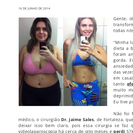
16 DE JUNHO DE 2014
Gente, o
transfor
todas nós
“Minha l
dieta a 
foram a
gorda. E
ansiedad
das veze
em casa)
tanto
ef
muito m
deprimid
Eu tive 
Não foi 
médico, o cirurgião
Dr. Jaime Sales
, de Fortaleza, qu
deixar isso bem claro, pois essa cirurgia se faz 
videolaparoscopia há cerca de oito meses e
perdi
57k