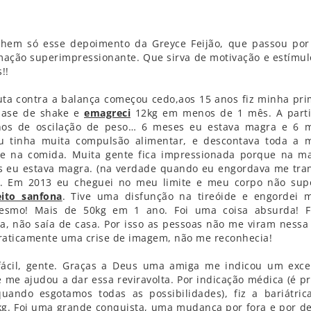
lhem só esse depoimento da Greyce Feijão, que passou po
mação superimpressionante. Que sirva de motivação e estímul
!!
uta contra a balança começou cedo,aos 15 anos fiz minha pri
base de shake e
emagreci
12kg em menos de 1 mês. A parti
nos de oscilação de peso… 6 meses eu estava magra e 6 
u tinha muita compulsão alimentar, e descontava toda a 
e na comida. Muita gente fica impressionada porque na ma
s eu estava magra. (na verdade quando eu engordava me tra
. Em 2013 eu cheguei no meu limite e meu corpo não sup
eito sanfona
. Tive uma disfunção na tireóide e engordei m
esmo! Mais de 50kg em 1 ano. Foi uma coisa absurda! F
a, não saía de casa. Por isso as pessoas não me viram nessa 
praticamente uma crise de imagem, não me reconhecia!
fácil, gente. Graças a Deus uma amiga me indicou um exce
e me ajudou a dar essa reviravolta. Por indicação médica (é pr
quando esgotamos todas as possibilidades), fiz a bariátric
g. Foi uma grande conquista, uma mudança por fora e por de