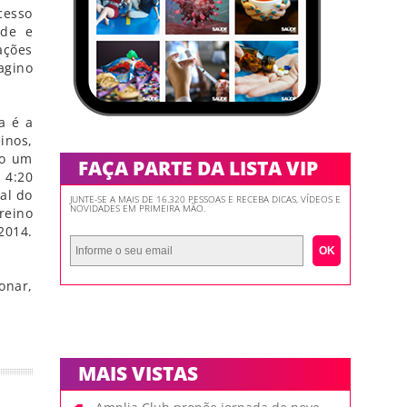
cesso
ade e
ações
agino
a é a
inos,
co um
FAÇA PARTE DA LISTA VIP
 4:20
al do
JUNTE-SE A MAIS DE 16.320 PESSOAS E RECEBA DICAS, VÍDEOS E
NOVIDADES EM PRIMEIRA MÃO.
reino
2014.
OK
onar,
MAIS VISTAS