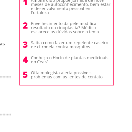
1
Amplia Club propõe jornada de nove
meses de autoconhecimento, bem-estar
e desenvolvimento pessoal em
Fortaleza
2
Envelhecimento da pele modifica
resultado da rinoplastia? Médico
esclarece as dúvidas sobre o tema
3
Saiba como fazer um repelente caseiro
nto
de citronela contra mosquitos
4
Conheça o Horto de plantas medicinais
do Ceará
5
Oftalmologista alerta possíveis
problemas com as lentes de contato