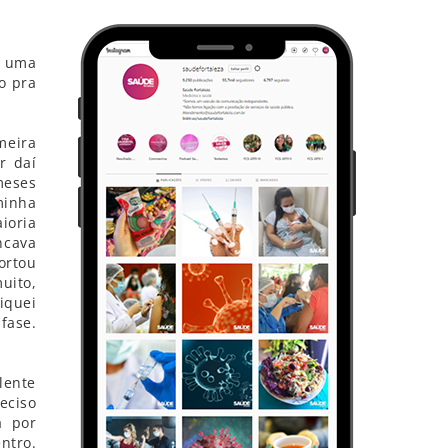
r uma
o pra
meira
r daí
meses
minha
ioria
ncava
ortou
uito,
iquei
fase.
lente
eciso
a por
ntro.