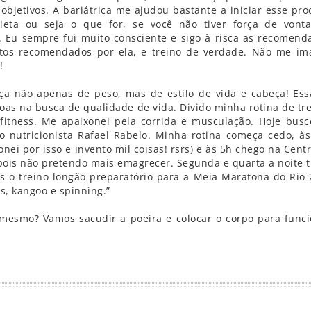
objetivos. A bariátrica me ajudou bastante a iniciar esse pro
 dieta ou seja o que for, se você não tiver força de vont
 Eu sempre fui muito consciente e sigo à risca as recomend
ntos recomendados por ela, e treino de verdade. Não me im
!
a não apenas de peso, mas de estilo de vida e cabeça! Ess
oas na busca de qualidade de vida. Divido minha rotina de tre
 fitness. Me apaixonei pela corrida e musculação. Hoje bus
 nutricionista Rafael Rabelo. Minha rotina começa cedo, às
ei por isso e invento mil coisas! rsrs) e às 5h chego na Centr
pois não pretendo mais emagrecer. Segunda e quarta a noite t
s o treino longão preparatório para a Meia Maratona do Rio 
ss, kangoo e spinning.”
 mesmo? Vamos sacudir a poeira e colocar o corpo para funci
r