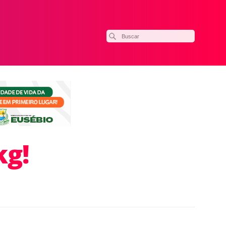
kg!
ilhar