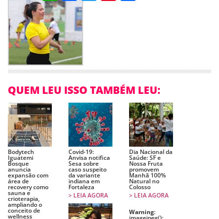
QUEM LEU ISSO TAMBÉM LEU:
Bodytech
Covid-19:
Dia Nacional da
Iguatemi
Anvisa notifica
Saúde: SF e
Bosque
Sesa sobre
Nossa Fruta
anuncia
caso suspeito
promovem
expansão com
da variante
Manhã 100%
área de
indiana em
Natural no
recovery como
Fortaleza
Colosso
sauna e
> LEIA AGORA
> LEIA AGORA
crioterapia,
ampliando o
conceito de
Warning
:
wellness
imagejpeg():