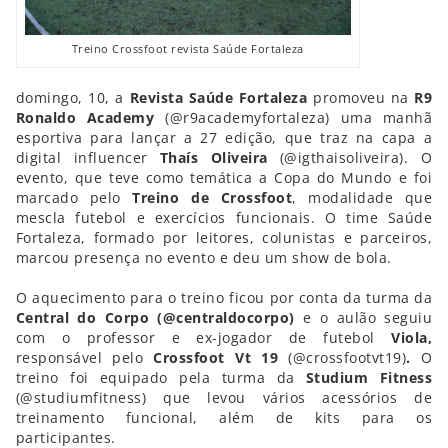
Treino Crossfoot revista Saúde Fortaleza
domingo, 10, a
Revista Saúde Fortaleza
promoveu na
R9
Ronaldo Academy
(@r9academyfortaleza) uma manhã
esportiva para lançar a 27 edição, que traz na capa a
digital influencer
Thaís Oliveira
(@igthaisoliveira). O
evento, que teve como temática a Copa do Mundo e foi
marcado pelo
Treino de Crossfoot
, modalidade que
mescla futebol e exercícios funcionais. O time Saúde
Fortaleza, formado por leitores, colunistas e parceiros,
marcou presença no evento e deu um show de bola.
O aquecimento para o treino ficou por conta da turma da
Central do Corpo (@centraldocorpo)
e o aulão seguiu
com o professor e ex-jogador de futebol
Viola,
responsável pelo
Crossfoot Vt 19
(@crossfootvt19)
.
O
treino foi equipado pela turma da
Studium Fitness
(@studiumfitness) que levou vários acessórios de
treinamento funcional, além de kits para os
participantes.