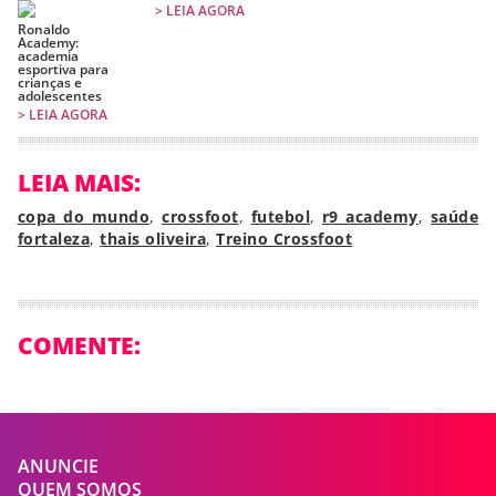
> LEIA AGORA
Ronaldo
Academy:
academia
esportiva para
crianças e
adolescentes
> LEIA AGORA
LEIA MAIS:
copa do mundo
,
crossfoot
,
futebol
,
r9 academy
,
saúde
fortaleza
,
thais oliveira
,
Treino Crossfoot
COMENTE:
ANUNCIE
QUEM SOMOS