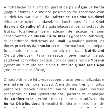
A hidratação da turma foi garantida pela
Água La Fonte
(@agualafonte) e o melhor pós-treino foi garantido com
as delícias saudáveis da
Haltere-se Cozinha Saudável
@halteresecozinhasaudavel, os lanchinhos fit da
Chef
Gabriela Carvalho
(@chefgabrielacarvalho), as polpas de
frutas, totalmente zero adição de açúcar e sem
conservantes da
Nossa Fruta Brasil
(@nossafrutabrasil),
as saladinhas deliciosas da
Boali
(@boalidelpaseo), os
doces proteicos da
Snackout
(@estilosnackout), as polpas
funcionais (frutas + hortaliças) da
Nutriblend
(@nutriblendce). Para refrescar, teve muito gelato
saudável com whey protein com os parceiros da
Yozenn
(@yozenn) e muito açaí fit da turma do
Quero Mais Açaí
(@queromaisacaioficial).
O nosso time de leitores recebeu blusas personalizadas e
exemplares da nova edição. Além do pós-treino, muitos
parceiros disponibilizaram vários kits para sorteio:
acessórios da
Live
(@livefortaleza), pacotes de depilação
da
Confortlaser
(@confortlaser), snacks saudáveis da
Roma Distribuidora
(romadistribuidora) e passeios de