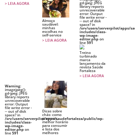
gd-jpeg: JPEG
> LEIA AGORA
library reports
unrecoverable
error: Output
file write error -
Almoço
-- out of disk
saudável:
space? in
minhas
/srv/users/serverpilot/apps/s
escolhas no
includes/class-
self-service
wp-image-
editor.php
on
> LEIA AGORA
line
591
Treino
turbinado
marca
lançamento da
revista Saúde
Fortaleza
> LEIA AGORA
Warning
:
imagejpeg():
gd-jpeg: JPEG
library reports
unrecoverable
error: Output
file write error -
Dicas sobre
-- out of disk
chás: como
space? in
preparar,
/srv/users/serverpilot/apps/saudefortaleza/public/wp-
melhor horário
includes/class-
para consumir
wp-image-
e lista dos
editor.php
on
melhores
line
591