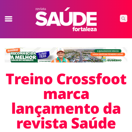
Treino Crossfoot
marca
lançamento da
revista Saúde