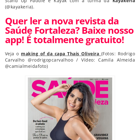
Stand Up Paddle e Kayak com a turma da
Kayakeria
(@kayakeria).
Quer ler a nova revista da
Saúde Fortaleza? Baixe nosso
app! É totalmente gratuito!
Veja o
making of da capa
Thaís Oliveira
(Fotos: Rodrigo
Carvalho @rodrigopcarvalhoo / Vídeo: Camila Almeida
@camialmeidafoto)