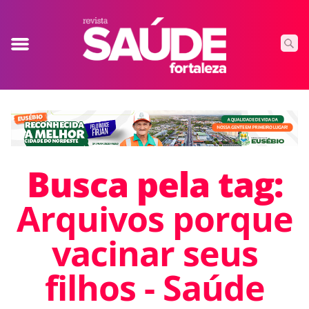
Busca pela tag:
Arquivos porque
vacinar seus
filhos - Saúde