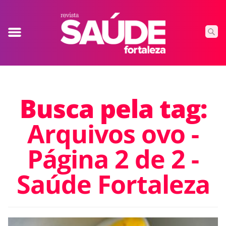
Busca pela tag:
Arquivos ovo -
Página 2 de 2 -
Saúde Fortaleza