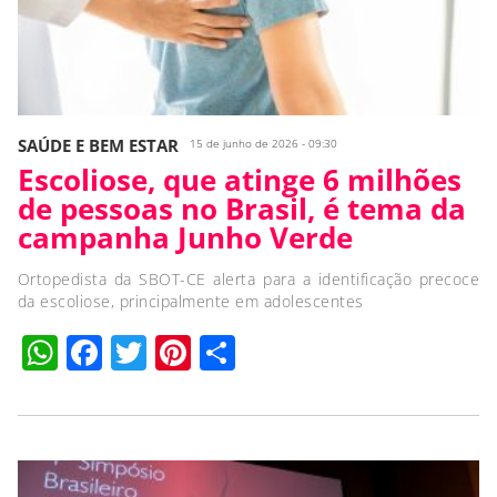
SAÚDE E BEM ESTAR
15 de junho de 2026 - 09:30
Escoliose, que atinge 6 milhões
de pessoas no Brasil, é tema da
campanha Junho Verde
Ortopedista da SBOT-CE alerta para a identificação precoce
da escoliose, principalmente em adolescentes
WhatsApp
Facebook
Twitter
Pinterest
Compartilhar