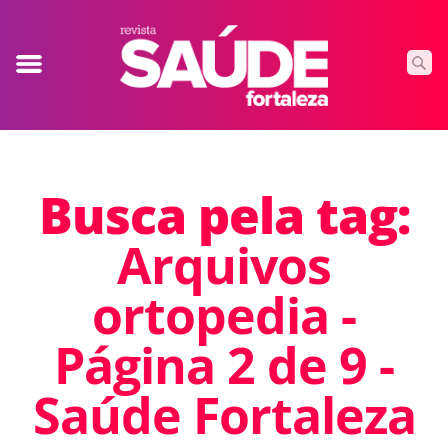
Busca pela tag:
Arquivos
ortopedia -
Página 2 de 9 -
Saúde Fortaleza