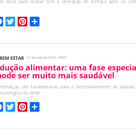
 as dicas para acabar com a sensação de inchaço após os co
hatsApp
Facebook
Twitter
Pinterest
Compartilhar
 BEM ESTAR
21 de maio de 2019 - 09:00
odução alimentar: uma fase especia
pode ser muito mais saudável
hortaliças são fundamentais para o desenvolvimento do paladar
munológico do bebê
hatsApp
Facebook
Twitter
Pinterest
Compartilhar