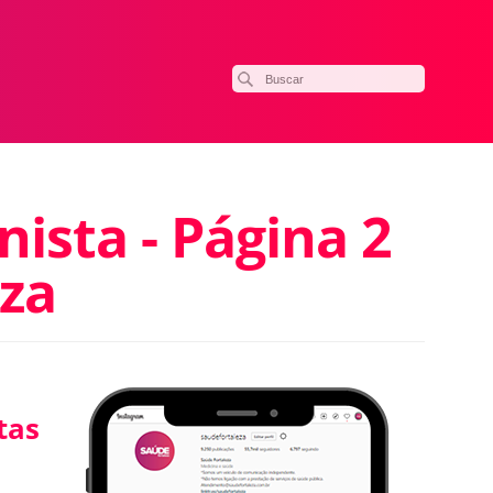
nista - Página 2
eza
tas