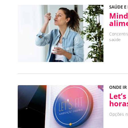
SAÚDE E
Mind
alim
Concentr
saúde
ONDE IR
Let’s
hora
Opções na