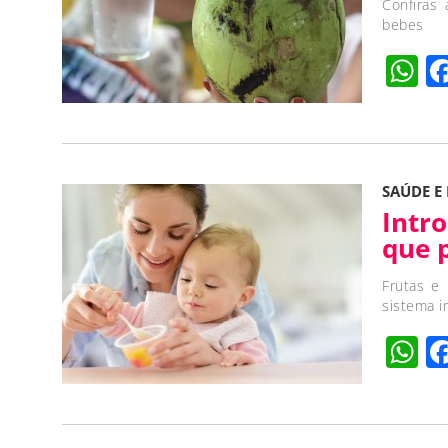
Confiras
bebes
W
SAÚDE E
Intr
que 
Frutas e 
sistema i
W