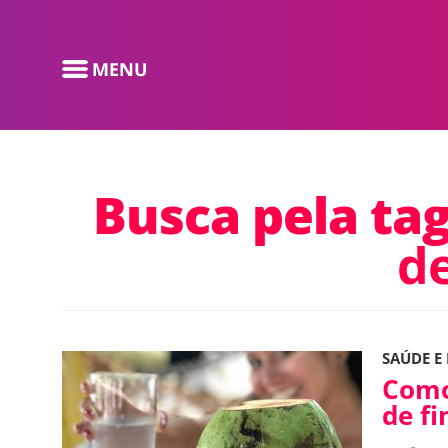
Busca pela ta
de
SAÚDE E
Como
de f