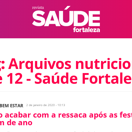
g:
Arquivos nutricio
 12 - Saúde Fortal
 BEM ESTAR
2 de janeiro de 2020 - 10:13
 acabar com a ressaca após as fes
im de ano