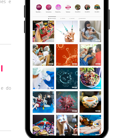
mes e
l
 e do