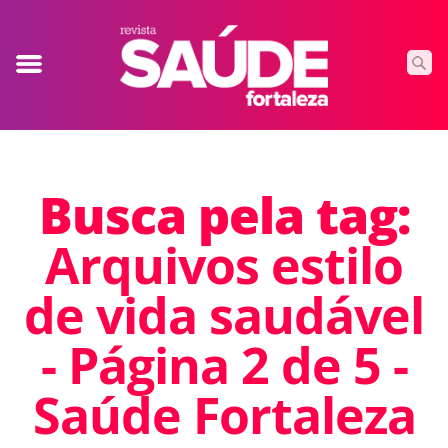
Busca pela tag:
Arquivos estilo
de vida saudável
- Página 2 de 5 -
Saúde Fortaleza