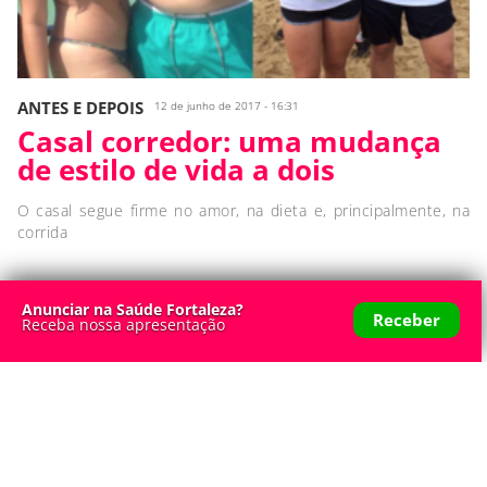
ANTES E DEPOIS
12 de junho de 2017 - 16:31
Casal corredor: uma mudança
de estilo de vida a dois
O casal segue firme no amor, na dieta e, principalmente, na
corrida
Anunciar na Saúde Fortaleza?
Receber
Receba nossa apresentação