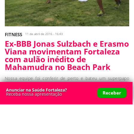
FITNESS
11 de abril de 2016 - 16:43
Ex-BBB Jonas Sulzbach e Erasmo
Viana movimentam Fortaleza
com aulão inédito de
Mahamudra no Beach Park
Nossa equipe foi conferir de perto e bateu um superpapo
exclusivo com eles. Confira!
Anunciar na Saúde Fortaleza?
Receber
Receba nossa apresentação