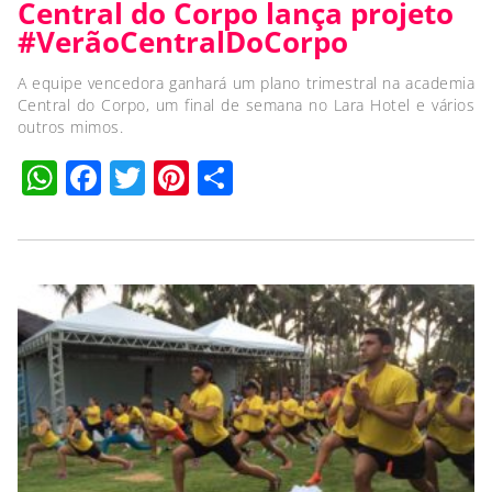
Central do Corpo lança projeto
#VerãoCentralDoCorpo
A equipe vencedora ganhará um plano trimestral na academia
Central do Corpo, um final de semana no Lara Hotel e vários
outros mimos.
WhatsApp
Facebook
Twitter
Pinterest
Compartilhar