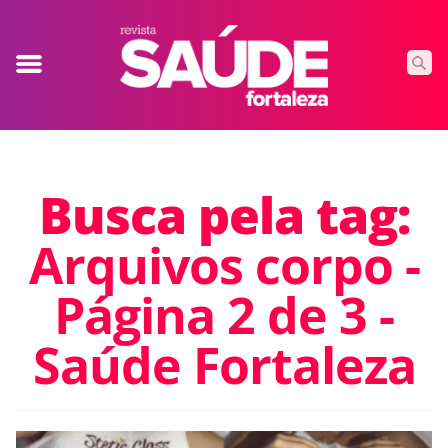
Busca pela tag:
Arquivos corpo -
Página 2 de 3 -
Saúde Fortaleza