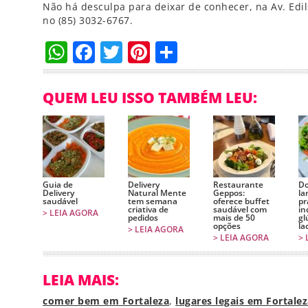
Não há desculpa para deixar de conhecer, na Av. Edil
no (85) 3032-6767.
WhatsApp
Facebook
Twitter
Pinterest
Compartilha
QUEM LEU ISSO TAMBÉM LEU:
Guia de
Delivery
Restaurante
Do
Delivery
Natural Mente
Geppos:
la
saudável
tem semana
oferece buffet
pr
criativa de
saudável com
in
> LEIA AGORA
pedidos
mais de 50
gl
opções
la
> LEIA AGORA
> LEIA AGORA
> 
LEIA MAIS:
comer bem em Fortaleza
,
lugares legais em Fortale