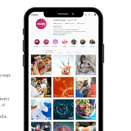
urmet
áveis
, o
nda,