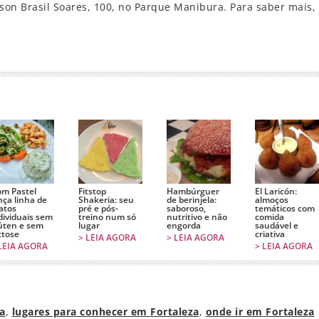
son Brasil Soares, 100, no Parque Manibura. Para saber mais, 
r
m Pastel
Fitstop
Hambúrguer
El Laricón:
nça linha de
Shakeria: seu
de berinjela:
almoços
atos
pré e pós-
saboroso,
temáticos com
dividuais sem
treino num só
nutritivo e não
comida
úten e sem
lugar
engorda
saudável e
ctose
criativa
> LEIA AGORA
> LEIA AGORA
LEIA AGORA
> LEIA AGORA
za
,
lugares para conhecer em Fortaleza
,
onde ir em Fortaleza