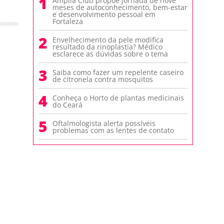
1
Amplia Club propõe jornada de nove
meses de autoconhecimento, bem-estar
e desenvolvimento pessoal em
Fortaleza
2
Envelhecimento da pele modifica
resultado da rinoplastia? Médico
esclarece as dúvidas sobre o tema
3
Saiba como fazer um repelente caseiro
de citronela contra mosquitos
4
Conheça o Horto de plantas medicinais
do Ceará
5
Oftalmologista alerta possíveis
problemas com as lentes de contato