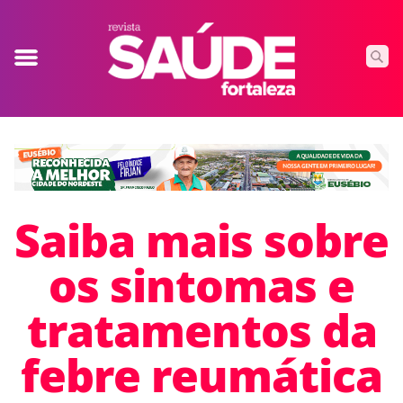
Saiba mais sobre
os sintomas e
tratamentos da
febre reumática