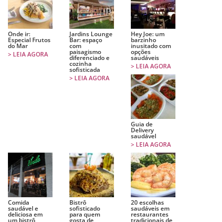
Onde ir:
Jardins Lounge
Hey Joe: um
Especial Frutos
Bar: espaço
barzinho
do Mar
com
inusitado com
paisagismo
opções
> LEIA AGORA
diferenciado e
saudáveis
cozinha
> LEIA AGORA
sofisticada
> LEIA AGORA
Guia de
Delivery
saudável
> LEIA AGORA
Comida
Bistrô
20 escolhas
saudável e
sofisticado
saudáveis em
deliciosa em
para quem
restaurantes
um bistrô
gosta de
tradicionais de