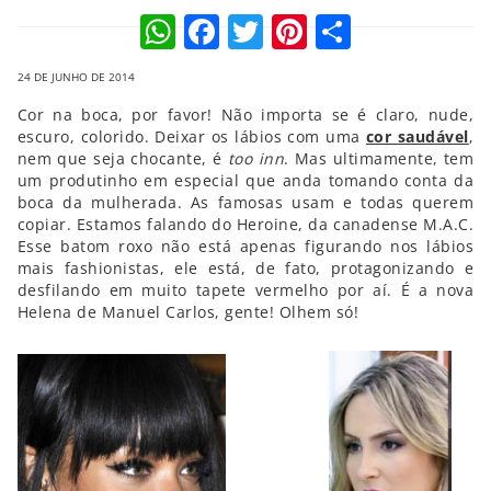
WhatsApp
Facebook
Twitter
Pinterest
Compart
24 DE JUNHO DE 2014
Cor na boca, por favor! Não importa se é claro, nude,
escuro, colorido. Deixar os lábios com uma
cor saudável
,
nem que seja chocante, é
too inn
. Mas ultimamente, tem
um produtinho em especial que anda tomando conta da
boca da mulherada. As famosas usam e todas querem
copiar. Estamos falando do Heroine, da canadense M.A.C.
Esse batom roxo não está apenas figurando nos lábios
mais fashionistas, ele está, de fato, protagonizando e
desfilando em muito tapete vermelho por aí. É a nova
Helena de Manuel Carlos, gente! Olhem só!