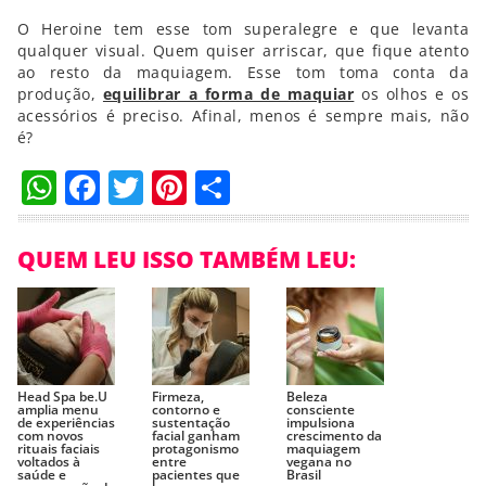
O Heroine tem esse tom superalegre e que levanta
qualquer visual. Quem quiser arriscar, que fique atento
ao resto da maquiagem. Esse tom toma conta da
produção,
equilibrar a forma de maquiar
os olhos e os
acessórios é preciso. Afinal, menos é sempre mais, não
é?
WhatsApp
Facebook
Twitter
Pinterest
Compartilhar
QUEM LEU ISSO TAMBÉM LEU:
Head Spa be.U
Firmeza,
Beleza
amplia menu
contorno e
consciente
de experiências
sustentação
impulsiona
com novos
facial ganham
crescimento da
rituais faciais
protagonismo
maquiagem
voltados à
entre
vegana no
saúde e
pacientes que
Brasil