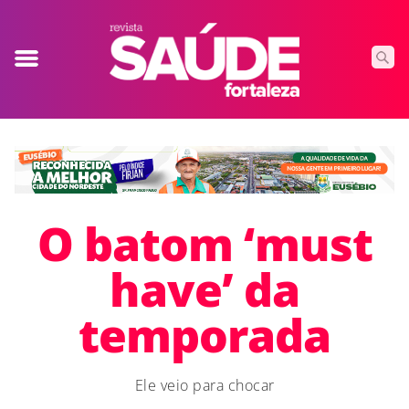
O batom ‘must
have’ da
temporada
Ele veio para chocar