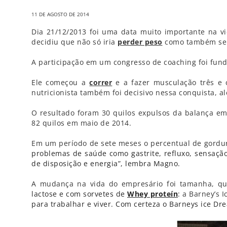
11 DE AGOSTO DE 2014
Dia 21/12/2013 foi uma data muito importante na v
decidiu que não só iria
perder peso
como também se
A participação em um congresso de coaching foi fun
Ele começou a
correr
e a fazer musculação três e
nutricionista também foi decisivo nessa conquista, a
O resultado foram 30 quilos expulsos da balança e
82 quilos em maio de 2014.
Em um período de sete meses o percentual de gordu
problemas de saúde como gastrite, refluxo, sensaçã
de disposição e energia”, lembra Magno.
A mudança na vida do empresário foi tamanha, qu
lactose e com sorvetes de
Whey proteín
:
a Barney’s I
para trabalhar e viver. Com certeza o Barneys ice Dr