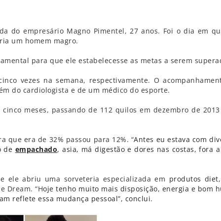
ida do empresário Magno Pimentel, 27 anos. Foi o dia em qu
ria um homem magro.
damental para que ele estabelecesse as metas a serem supera
 cinco vezes na semana, respectivamente. O acompanhamen
lém do cardiologista e de um médico do esporte.
m cinco meses, passando de 112 quilos em dezembro de 2013
ra que era de 32% passou para 12%. “
Antes eu estava com div
o de
empachado
, asia, má digestão e dores nas costas, fora a
e ele abriu uma sorveteria especializada em
produtos diet
ce Dream. “H
oje tenho muito mais disposição, energia e bom 
eam reflete essa mudança pessoal”, conclui.