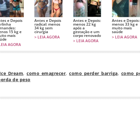
tes e Depois
Antes e Depois
Antes e Depois:
Antes e Depois:
rlinha
radical: menos
menos 22 kg
menos 33 kg e
rnandes:
34 kg sem
após a
muito mais
nos 15 kg e
cirurgia
gestação e um
saúde
ito mais
corpo renovado
> LEIA AGORA
> LEIA AGORA
úde
> LEIA AGORA
LEIA AGORA
Ice Dream
,
como emagrecer
,
como perder barriga
,
como p
perda de peso