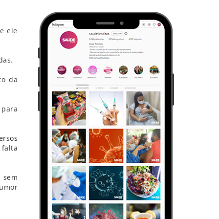
e ele
das.
to da
 para
ersos
 falta
, sem
humor