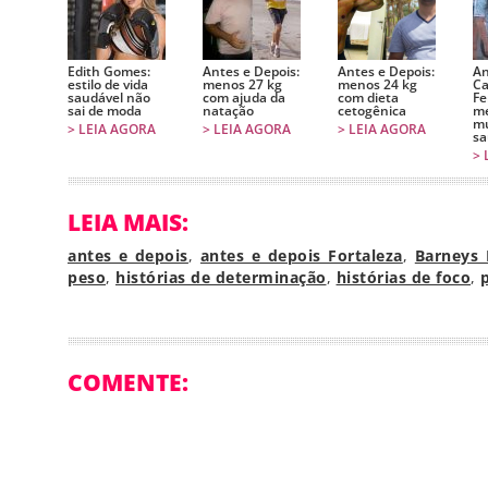
Edith Gomes:
Antes e Depois:
Antes e Depois:
An
estilo de vida
menos 27 kg
menos 24 kg
Ca
saudável não
com ajuda da
com dieta
Fe
sai de moda
natação
cetogênica
me
mu
> LEIA AGORA
> LEIA AGORA
> LEIA AGORA
sa
> 
LEIA MAIS:
antes e depois
,
antes e depois Fortaleza
,
Barneys 
peso
,
histórias de determinação
,
histórias de foco
,
COMENTE: