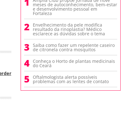
1
Amplia Club propõe jornada de nove
meses de autoconhecimento, bem-estar
e desenvolvimento pessoal em
Fortaleza
2
Envelhecimento da pele modifica
resultado da rinoplastia? Médico
esclarece as dúvidas sobre o tema
3
Saiba como fazer um repelente caseiro
de citronela contra mosquitos
4
Conheça o Horto de plantas medicinais
do Ceará
erder
5
Oftalmologista alerta possíveis
problemas com as lentes de contato