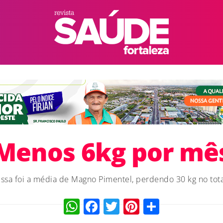
Menos 6kg por mê
Essa foi a média de Magno Pimentel, perdendo 30 kg no tota
WhatsApp
Facebook
Twitter
Pinterest
Compart