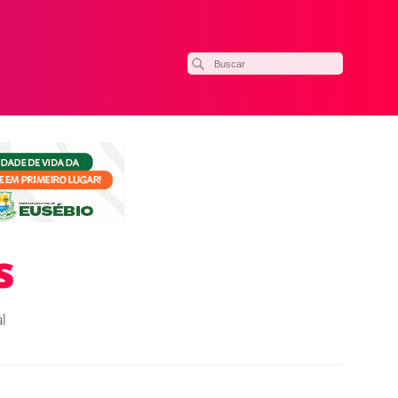
s
l
ilhar