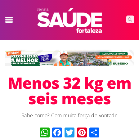
Menos 32 kg em
seis meses
Sabe como? Com muita força de vontade
WhatsApp
Facebook
Twitter
Pinterest
Compart