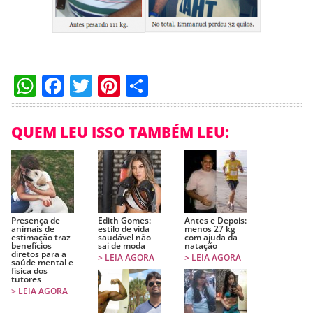
WhatsApp
Facebook
Twitter
Pinterest
Compartilhar
QUEM LEU ISSO TAMBÉM LEU:
Presença de
Edith Gomes:
Antes e Depois:
animais de
estilo de vida
menos 27 kg
estimação traz
saudável não
com ajuda da
benefícios
sai de moda
natação
diretos para a
> LEIA AGORA
> LEIA AGORA
saúde mental e
física dos
tutores
> LEIA AGORA