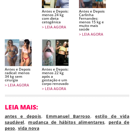
Antes e Depois:
Antes e Depois
menos 24 kg
Carlinha
com dieta
Fernandes:
cetogênica
menos 15 kg e
muito mais
> LEIA AGORA
saúde
> LEIA AGORA
Antes e Depois
Antes e Depois:
radical: menos
menos 22 kg
34 kg sem
após a
cirurgia
gestação e um
corpo renovado
> LEIA AGORA
> LEIA AGORA
LEIA MAIS:
antes e depois
,
Emmanuel Barroso
,
estilo de vida
saudável
,
mudança de hábitos alimentares
,
perda de
peso
,
vida nova