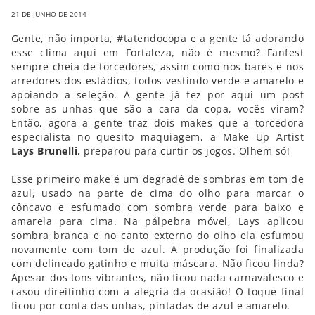
21 DE JUNHO DE 2014
Gente, não importa, #tatendocopa e a gente tá adorando
esse clima aqui em Fortaleza, não é mesmo? Fanfest
sempre cheia de torcedores, assim como nos bares e nos
arredores dos estádios, todos vestindo verde e amarelo e
apoiando a seleção. A gente já fez por aqui um post
sobre as unhas que são a cara da copa, vocês viram?
Então, agora a gente traz dois makes que a torcedora
especialista no quesito maquiagem, a Make Up Artist
Lays Brunelli
, preparou para curtir os jogos. Olhem só!
Esse primeiro make é um degradê de sombras em tom de
azul, usado na parte de cima do olho para marcar o
côncavo e esfumado com sombra verde para baixo e
amarela para cima. Na pálpebra móvel, Lays aplicou
sombra branca e no canto externo do olho ela esfumou
novamente com tom de azul. A produção foi finalizada
com delineado gatinho e muita máscara. Não ficou linda?
Apesar dos tons vibrantes, não ficou nada carnavalesco e
casou direitinho com a alegria da ocasião! O toque final
ficou por conta das unhas, pintadas de azul e amarelo.