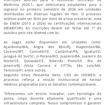
Medicina 2026.1, que selecionará estudantes para o
ingresso no primeiro semestre de 2026 em unidades
distribuídas em diversas regiões do País. O processo
seletivo pode ser feito por meio de prova presencial, nota
do ENEM (2010 a 2024) ou certificações internacionais
(IB/ABITUR). As inscrições devem ser feitas até 1º de
outubro pelo site idomed.com.br.
As vagas estão disponíveis em unidades como:
Açailândia/MA, Angra dos Reis/RJ, Alagoinhas/BA,
Cáceres/MT, Canindé/CE, Castanhal/PA, Iguatu/CE,
Jaraguá do Sul/SC, Ji-Paraná/RO, Juazeiro/BA, Juazeiro do
Norte/CE, Quixadá/CE, Ribeirão Preto/SP, Rio de
Janeiro/RJ (Vista Carioca e CITTÀ), São Luís/MA,
Teresina/PI, entre outras.
Segundo Silvio Pessanha Neto, CEO do IDOMED, o
processo reforça a missão institucional de formar
médicos preparados para os desafios contemporâneos.
“Oferecemos um ensino inovador, com tecnologia de
ponta, corpo docente altamente qualificado e uma
infraestrutura completa. Nosso compromisso é garantir