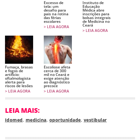
Excesso de
Instituto de
tela: um
Educação
desafio para
Médica abre
pais na rotina
inscrições para
das férias
bolsas integrais
escolares
de Medicina no
Ceará
> LEIA AGORA
> LEIA AGORA
Fumaça, brasas
Escoliose afeta
e fogos de
cerca de 300
artifício:
mil no Ceará e
oftalmologista
exige atenção
alerta para
ao diagnóstico
riscos de lesões
precoce
> LEIA AGORA
> LEIA AGORA
LEIA MAIS:
Idomed
,
medicina
,
oportunidade
,
vestibular