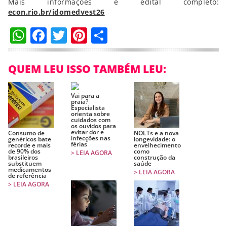
Mais informações e edital completo:
econ.rio.br/idomedvest26
WhatsApp
Facebook
Twitter
Pinterest
Compartilhar
QUEM LEU ISSO TAMBÉM LEU:
Vai para a
praia?
Especialista
orienta sobre
cuidados com
os ouvidos para
evitar dor e
Consumo de
NOLTs e a nova
infecções nas
genéricos bate
longevidade: o
férias
recorde e mais
envelhecimento
de 90% dos
como
> LEIA AGORA
brasileiros
construção da
substituem
saúde
medicamentos
> LEIA AGORA
de referência
> LEIA AGORA