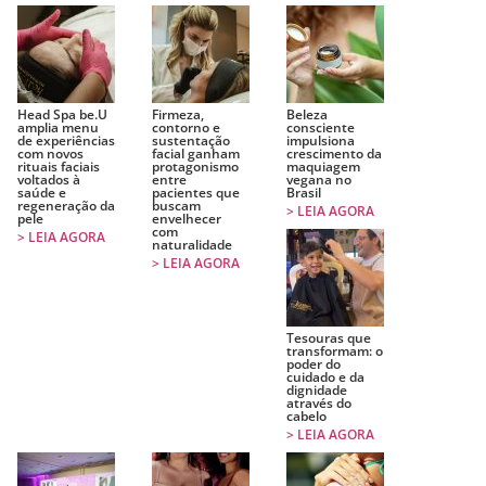
Head Spa be.U
Firmeza,
Beleza
amplia menu
contorno e
consciente
de experiências
sustentação
impulsiona
com novos
facial ganham
crescimento da
rituais faciais
protagonismo
maquiagem
voltados à
entre
vegana no
saúde e
pacientes que
Brasil
regeneração da
buscam
> LEIA AGORA
pele
envelhecer
com
> LEIA AGORA
naturalidade
> LEIA AGORA
Tesouras que
transformam: o
poder do
cuidado e da
dignidade
através do
cabelo
> LEIA AGORA