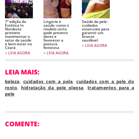
7ª edição do
Lingerie e
Saúde da pele:
Estética In
saúde: como o
cuidados
Nordeste
modelo certo
essenciais para
promete
pode prevenir
garantir um
movimentar o
dores e
bronze
setor de saúde
favorecer a
saudável
e bem-estar no
postura
> LEIA AGORA
Ceará
feminina
> LEIA AGORA
> LEIA AGORA
LEIA MAIS:
beleza
,
cuidados com a pele
,
cuidados com a pele do
rosto
,
hidratação da pele oleosa
,
tratamentos para a
pele
COMENTE: