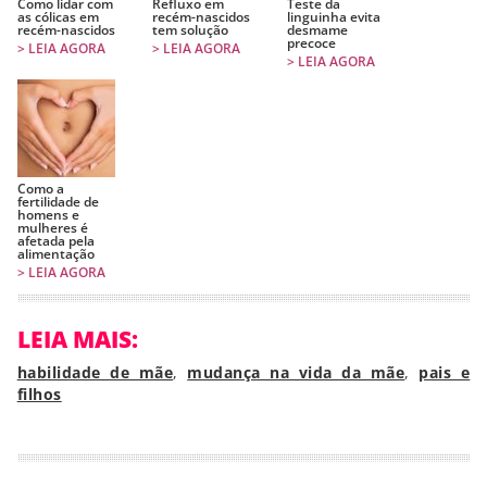
Como lidar com
Refluxo em
Teste da
as cólicas em
recém-nascidos
linguinha evita
recém-nascidos
tem solução
desmame
precoce
> LEIA AGORA
> LEIA AGORA
> LEIA AGORA
Como a
fertilidade de
homens e
mulheres é
afetada pela
alimentação
> LEIA AGORA
LEIA MAIS:
habilidade de mãe
,
mudança na vida da mãe
,
pais e
filhos