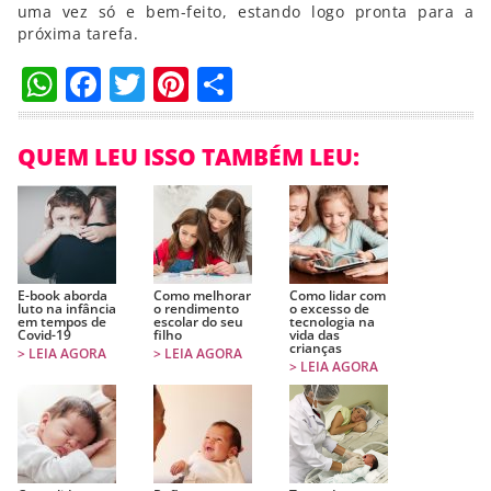
uma vez só e bem-feito, estando logo pronta para a
próxima tarefa.
WhatsApp
Facebook
Twitter
Pinterest
Compartilhar
QUEM LEU ISSO TAMBÉM LEU:
E-book aborda
Como melhorar
Como lidar com
luto na infância
o rendimento
o excesso de
em tempos de
escolar do seu
tecnologia na
Covid-19
filho
vida das
crianças
> LEIA AGORA
> LEIA AGORA
> LEIA AGORA