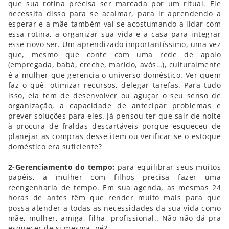
que sua rotina precisa ser marcada por um ritual. Ele
necessita disso para se acalmar, para ir aprendendo a
esperar e a mãe também vai se acostumando a lidar com
essa rotina, a organizar sua vida e a casa para integrar
esse novo ser. Um aprendizado importantíssimo, uma vez
que, mesmo que conte com uma rede de apoio
(empregada, babá, creche, marido, avós…), culturalmente
é a mulher que gerencia o universo doméstico. Ver quem
faz o quê, otimizar recursos, delegar tarefas. Para tudo
isso, ela tem de desenvolver ou aguçar o seu senso de
organização, a capacidade de antecipar problemas e
prever soluções para eles. Já pensou ter que sair de noite
à procura de fraldas descartáveis porque esqueceu de
planejar as compras desse item ou verificar se o estoque
doméstico era suficiente?
2-Gerenciamento do tempo:
para equilibrar seus muitos
papéis, a mulher com filhos precisa fazer uma
reengenharia de tempo. Em sua agenda, as mesmas 24
horas de antes têm que render muito mais para que
possa atender a todas as necessidades da sua vida como
mãe, mulher, amiga, filha, profissional.. Não não dá pra
esquecer de si mesma, né?