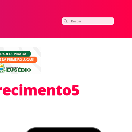
recimento5
ilhar