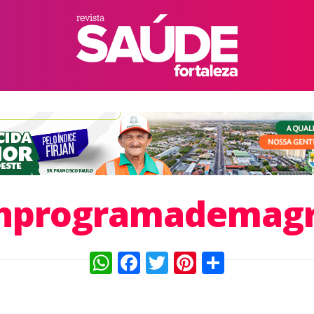
hprogramademag
WhatsApp
Facebook
Twitter
Pinterest
Compart