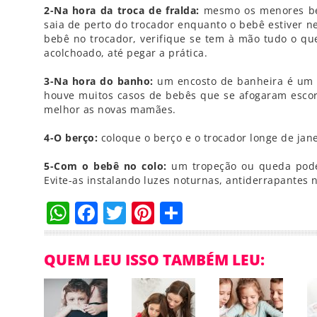
2-Na hora da troca de fralda:
mesmo os menores beb
saia de perto do trocador enquanto o bebê estiver n
bebê no trocador, verifique se tem à mão tudo o que
acolchoado, até pegar a prática.
3-Na hora do banho:
um encosto de banheira é um ó
houve muitos casos de bebês que se afogaram escor
melhor as novas mamães.
4-O berço:
coloque o berço e o trocador longe de jane
5-Com o bebê no colo:
um tropeção ou queda pode
Evite-as instalando luzes noturnas, antiderrapantes 
WhatsApp
Facebook
Twitter
Pinterest
Compartilha
QUEM LEU ISSO TAMBÉM LEU: