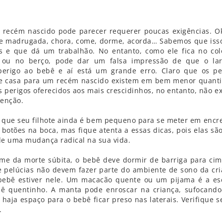
recém nascido pode parecer requerer poucas exigências. Ok
e madrugada, chora, come, dorme, acorda… Sabemos que iss
s e que dá um trabalhão. No entanto, como ele fica no col
o ou no berço, pode dar um falsa impressão de que o la
perigo ao bebê e aí está um grande erro. Claro que os pe
e casa para um recém nascido existem em bem menor quant
s perigos oferecidos aos mais crescidinhos, no entanto, não e
enção.
que seu filhote ainda é bem pequeno para se meter em encr
 botões na boca, mas fique atenta a essas dicas, pois elas são
e uma mudança radical na sua vida.
ome da morte súbita, o bebê deve dormir de barriga para ci
e pelúcias não devem fazer parte do ambiente de sono da cri
 bebê estiver nele. Um macacão quente ou um pijama é a es
 quentinho. A manta pode enroscar na criança, sufocando
haja espaço para o bebê ficar preso nas laterais. Verifique s
.