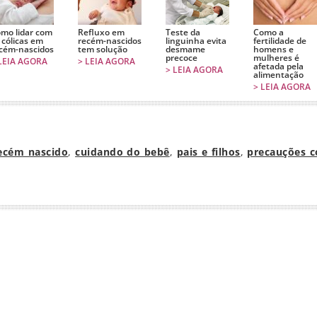
mo lidar com
Refluxo em
Teste da
Como a
 cólicas em
recém-nascidos
linguinha evita
fertilidade de
cém-nascidos
tem solução
desmame
homens e
precoce
mulheres é
LEIA AGORA
> LEIA AGORA
afetada pela
> LEIA AGORA
alimentação
> LEIA AGORA
ecém nascido
,
cuidando do bebê
,
pais e filhos
,
precauções 