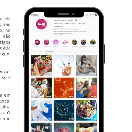
, ele
o não
o, no
r não
rigos
idade
xigem
encas
 só o
ma em
ança,
colha
-a. O
e não