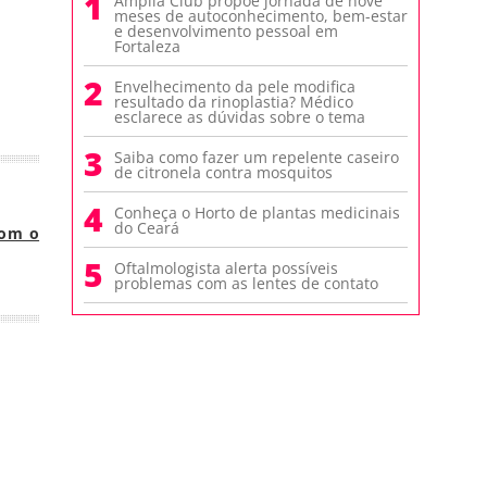
1
Amplia Club propõe jornada de nove
meses de autoconhecimento, bem-estar
e desenvolvimento pessoal em
Fortaleza
2
Envelhecimento da pele modifica
resultado da rinoplastia? Médico
esclarece as dúvidas sobre o tema
3
Saiba como fazer um repelente caseiro
de citronela contra mosquitos
4
Conheça o Horto de plantas medicinais
do Ceará
com o
5
Oftalmologista alerta possíveis
problemas com as lentes de contato