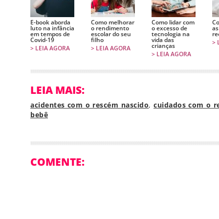
E-book aborda
Como melhorar
Como lidar com
Co
luto na infância
o rendimento
o excesso de
as
em tempos de
escolar do seu
tecnologia na
re
Covid-19
filho
vida das
> 
crianças
> LEIA AGORA
> LEIA AGORA
> LEIA AGORA
LEIA MAIS:
acidentes com o rescém nascido
,
cuidados com o r
bebê
COMENTE: