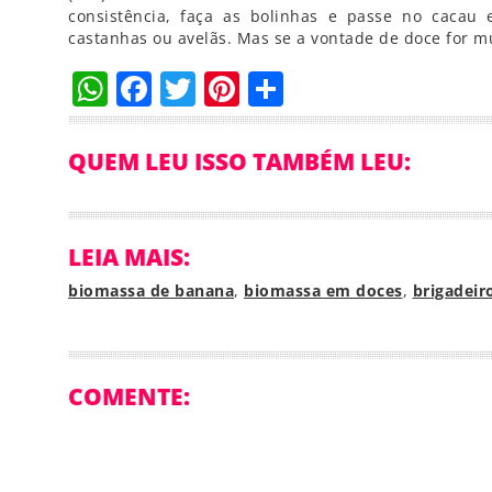
consistência, faça as bolinhas e passe no cacau
castanhas ou avelãs. Mas se a vontade de doce for m
WhatsApp
Facebook
Twitter
Pinterest
Compartilha
QUEM LEU ISSO TAMBÉM LEU:
LEIA MAIS:
biomassa de banana
,
biomassa em doces
,
brigadeir
COMENTE: