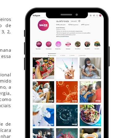
eiros
ro de
3, 2,
anana
 essa
ional
amido
ino, a
rgia,
 como
ciais
de de
ícara
anhar