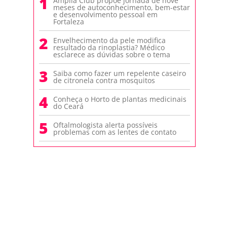
1
Amplia Club propõe jornada de nove
meses de autoconhecimento, bem-estar
e desenvolvimento pessoal em
Fortaleza
2
Envelhecimento da pele modifica
resultado da rinoplastia? Médico
esclarece as dúvidas sobre o tema
3
Saiba como fazer um repelente caseiro
de citronela contra mosquitos
4
Conheça o Horto de plantas medicinais
do Ceará
5
Oftalmologista alerta possíveis
problemas com as lentes de contato