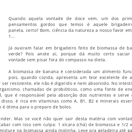
Quando aquela vontade de doce vem, um dos prim
pensamentos gordos que temos é aquele brigadei
panela, certo? Bom, ciência da natureza a nosso favor em 
1…
Já ouviram falar em brigadeiro feito de biomassa de b
verde? Pois anote aí, porque dá muito certo saciar
vontade sem pisar fora do compasso na dieta.
A biomassa de banana é considerada um alimento func
pois, quando cozida, apresenta um teor excelente de 
 ser resistente, ele não é digerido e nem absorvido. No intest
organismo, chamadas de probióticos, como uma fonte de ene
l, que é responsável pela absorção dos nutrientes e serve
 disso, é rica em vitaminas como A, B1, B2 e minerais essen
 é ótima para o preparo de bolos.
ender. Mas se você não quer sair desta matéria com vonta
acabar com isso sem culpa: 1 xícara (chá) de biomassa e 1/2 x
 misture na biomassa ainda molinha. Leve pra geladeira até g