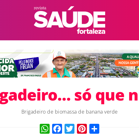
igadeiro… só que n
Brigadeiro de biomassa de banana verde
WhatsApp
Facebook
Twitter
Pinterest
Compart