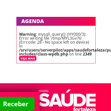
AGENDA
Warning
: mysqli_query(): (HY000/3):
Error writing file '/tmp/MYL3Gv76'
(Errcode: 28 - No space left on device)
in
/srv/users/serverpilot/apps/saudefortaleza/p
includes/class-wpdb.php
on line
2349
VEJA MAIS
ISTA SAÚDE FORTALEZA
itos Reservados
Receber