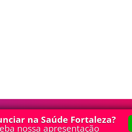
CONTATO
REV
nciar na Saúde Fortaleza?
Todos os Dire
eba nossa apresentação