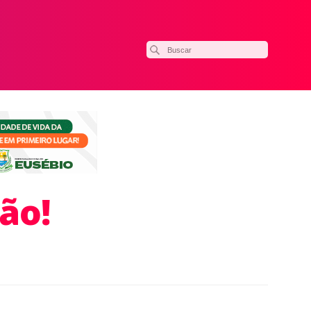
ão!
ilhar