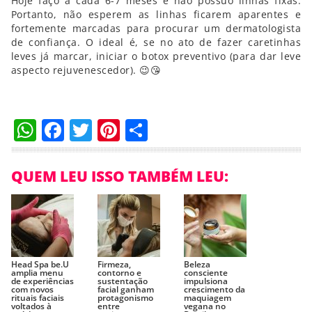
Hoje faço a cada 6-7 meses e não possuo linhas fixas.
Portanto, não esperem as linhas ficarem aparentes e
fortemente marcadas para procurar um dermatologista
de confiança. O ideal é, se no ato de fazer caretinhas
leves já marcar, iniciar o botox preventivo (para dar leve
aspecto rejuvenescedor). 😉😘
WhatsApp
Facebook
Twitter
Pinterest
Compartilhar
QUEM LEU ISSO TAMBÉM LEU:
Head Spa be.U
Firmeza,
Beleza
amplia menu
contorno e
consciente
de experiências
sustentação
impulsiona
com novos
facial ganham
crescimento da
rituais faciais
protagonismo
maquiagem
voltados à
entre
vegana no