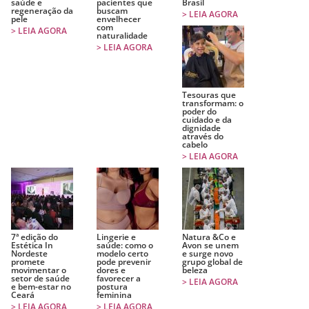
saúde e
pacientes que
Brasil
regeneração da
buscam
> LEIA AGORA
pele
envelhecer
com
> LEIA AGORA
naturalidade
> LEIA AGORA
Tesouras que
transformam: o
poder do
cuidado e da
dignidade
através do
cabelo
> LEIA AGORA
7ª edição do
Lingerie e
Natura &Co e
Estética In
saúde: como o
Avon se unem
Nordeste
modelo certo
e surge novo
promete
pode prevenir
grupo global de
movimentar o
dores e
beleza
setor de saúde
favorecer a
> LEIA AGORA
e bem-estar no
postura
Ceará
feminina
> LEIA AGORA
> LEIA AGORA