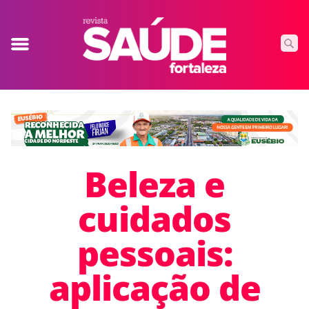
Beleza e
cuidados
pessoais:
aplicação de