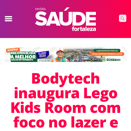
Bodytech
inaugura Lego
Kids Room com
foco no lazer e