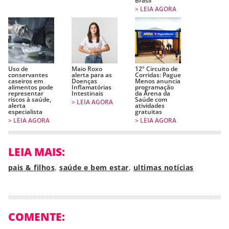
Brasil
> LEIA AGORA
Uso de
Maio Roxo
12º Circuito de
conservantes
alerta para as
Corridas: Pague
caseiros em
Doenças
Menos anuncia
alimentos pode
Inflamatórias
programação
representar
Intestinais
da Arena da
riscos à saúde,
Saúde com
> LEIA AGORA
alerta
atividades
especialista
gratuitas
> LEIA AGORA
> LEIA AGORA
LEIA MAIS:
pais & filhos
,
saúde e bem estar
,
ultimas notícias
COMENTE: