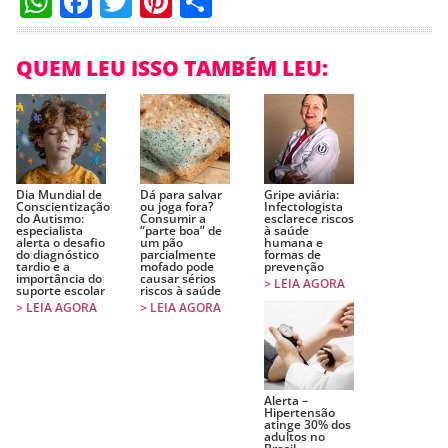
WhatsApp
Facebook
Twitter
Pinterest
Compartilhar
QUEM LEU ISSO TAMBÉM LEU:
Dia Mundial de
Dá para salvar
Gripe aviária:
Conscientização
ou joga fora?
Infectologista
do Autismo:
Consumir a
esclarece riscos
especialista
“parte boa” de
à saúde
alerta o desafio
um pão
humana e
do diagnóstico
parcialmente
formas de
tardio e a
mofado pode
prevenção
importância do
causar sérios
> LEIA AGORA
suporte escolar
riscos à saúde
> LEIA AGORA
> LEIA AGORA
Alerta –
Hipertensão
atinge 30% dos
adultos no