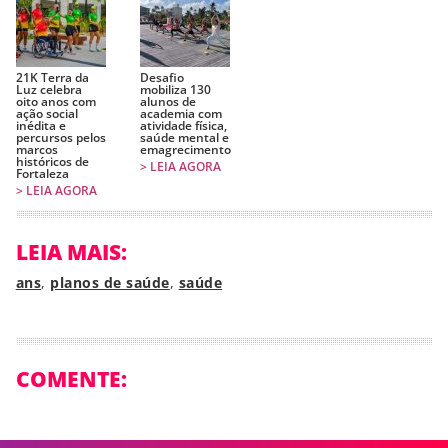
21K Terra da
Desafio
Luz celebra
mobiliza 130
oito anos com
alunos de
ação social
academia com
inédita e
atividade física,
percursos pelos
saúde mental e
marcos
emagrecimento
históricos de
> LEIA AGORA
Fortaleza
> LEIA AGORA
LEIA MAIS:
ans
,
planos de saúde
,
saúde
COMENTE: