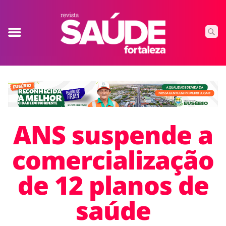
ANS suspende a
comercialização
de 12 planos de
saúde