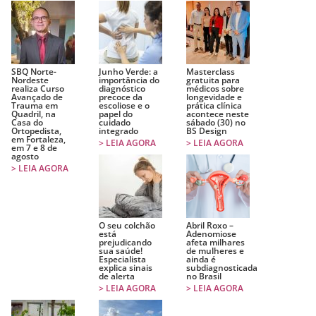
SBQ Norte-
Junho Verde: a
Masterclass
Nordeste
importância do
gratuita para
realiza Curso
diagnóstico
médicos sobre
Avançado de
precoce da
longevidade e
Trauma em
escoliose e o
prática clínica
Quadril, na
papel do
acontece neste
Casa do
cuidado
sábado (30) no
Ortopedista,
integrado
BS Design
em Fortaleza,
> LEIA AGORA
> LEIA AGORA
em 7 e 8 de
agosto
> LEIA AGORA
O seu colchão
Abril Roxo –
está
Adenomiose
prejudicando
afeta milhares
sua saúde!
de mulheres e
Especialista
ainda é
explica sinais
subdiagnosticada
de alerta
no Brasil
> LEIA AGORA
> LEIA AGORA