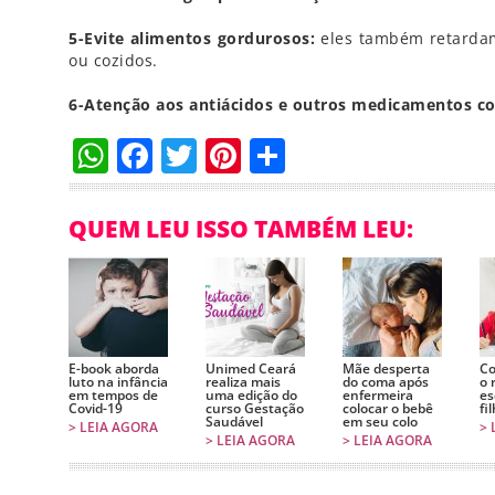
5-Evite alimentos gordurosos:
eles também retardam
ou cozidos.
6-Atenção aos antiácidos e outros medicamentos co
WhatsApp
Facebook
Twitter
Pinterest
Compartilha
QUEM LEU ISSO TAMBÉM LEU:
E-book aborda
Unimed Ceará
Mãe desperta
Co
luto na infância
realiza mais
do coma após
o 
em tempos de
uma edição do
enfermeira
es
Covid-19
curso Gestação
colocar o bebê
fi
Saudável
em seu colo
> LEIA AGORA
> 
> LEIA AGORA
> LEIA AGORA