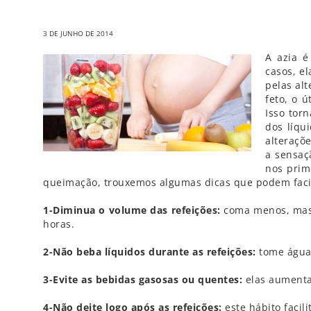
3 DE JUNHO DE 2014
A azia 
casos, el
pelas al
feto, o 
Isso tor
dos líqu
alteraçõ
a sensaç
nos prim
queimação, trouxemos algumas dicas que podem facil
1-Diminua o volume das refeições:
coma menos, mas m
horas.
2-Não beba líquidos durante as refeições:
tome água 
3-Evite as bebidas gasosas ou quentes:
elas aumenta
4-Não deite logo após as refeições:
este hábito facili