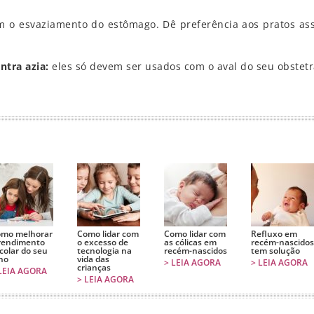
 o esvaziamento do estômago. Dê preferência aos pratos as
ntra azia:
eles só devem ser usados com o aval do seu obstetr
r
mo melhorar
Como lidar com
Como lidar com
Refluxo em
rendimento
o excesso de
as cólicas em
recém-nascidos
colar do seu
tecnologia na
recém-nascidos
tem solução
lho
vida das
> LEIA AGORA
> LEIA AGORA
crianças
LEIA AGORA
> LEIA AGORA