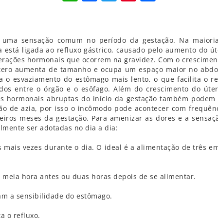
é uma sensação comum no período da gestação. Na maiori
a está ligada ao refluxo gástrico, causado pelo aumento do út
terações hormonais que ocorrem na gravidez. Com o crescimen
útero aumenta de tamanho e ocupa um espaço maior no abd
na o esvaziamento do estômago mais lento, o que facilita o re
idos entre o órgão e o esôfago. Além do crescimento do úter
es hormonais abruptas do início da gestação também podem 
ão de azia, por isso o incômodo pode acontecer com frequênc
eiros meses da gestação. Para amenizar as dores e a sensaç
mente ser adotadas no dia a dia:
ais vezes durante o dia. O ideal é a alimentação de três em
meia hora antes ou duas horas depois de se alimentar.
m a sensibilidade do estômago.
ta o refluxo.