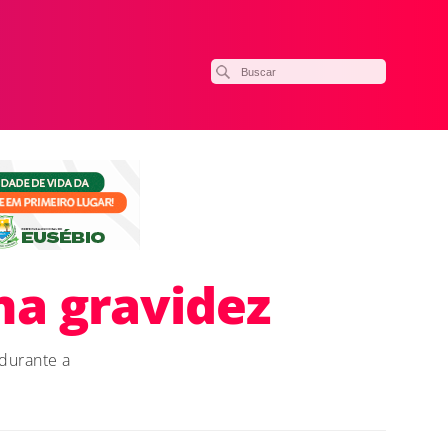
na gravidez
 durante a
ilhar