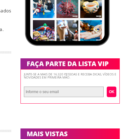
sados
a.
FAÇA PARTE DA LISTA VIP
JUNTE-SE A MAIS DE 16.320 PESSOAS E RECEBA DICAS, VÍDEOS E
NOVIDADES EM PRIMEIRA MÃO.
OK
MAIS VISTAS