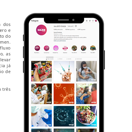
a dos
ero e
to do
omen.
fluxo
o, as
levar
ia já
ão de
 três