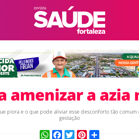
ra amenizar a azia 
ue piora e o que pode aliviar esse desconforto tão comum
gestação
WhatsApp
Facebook
Twitter
Pinterest
Compart