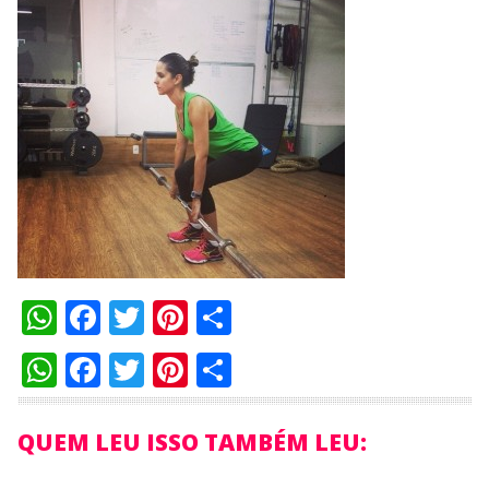
WhatsApp
Facebook
Twitter
Pinterest
Compartilhar
WhatsApp
Facebook
Twitter
Pinterest
Compartilhar
QUEM LEU ISSO TAMBÉM LEU: