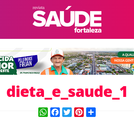
dieta_e_saude_1
WhatsApp
Facebook
Twitter
Pinterest
Compart