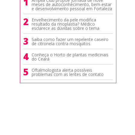
1
Amplia Club propõe jornada de nove
meses de autoconhecimento, bem-estar
e desenvolvimento pessoal em Fortaleza
2
Envelhecimento da pele modifica
resultado da rinoplastia? Médico
esclarece as dúvidas sobre o tema
3
Saiba como fazer um repelente caseiro
de citronela contra mosquitos
4
Conheça o Horto de plantas medicinais
do Ceará
5
Oftalmologista alerta possíveis
problemas com as lentes de contato