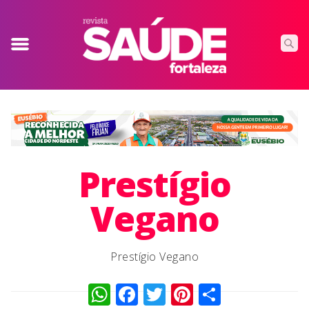
Prestígio
Vegano
Prestígio Vegano
WhatsApp
Facebook
Twitter
Pinterest
Compart