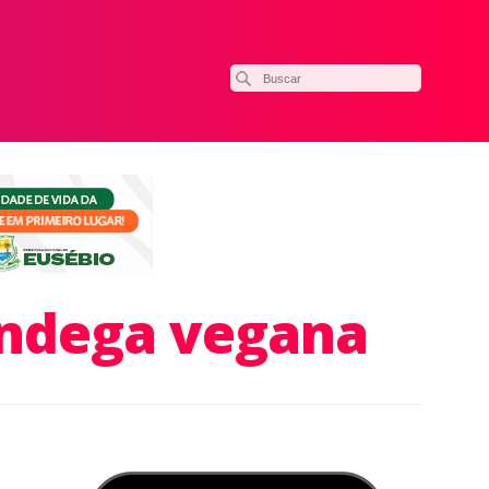
ôndega vegana
ilhar