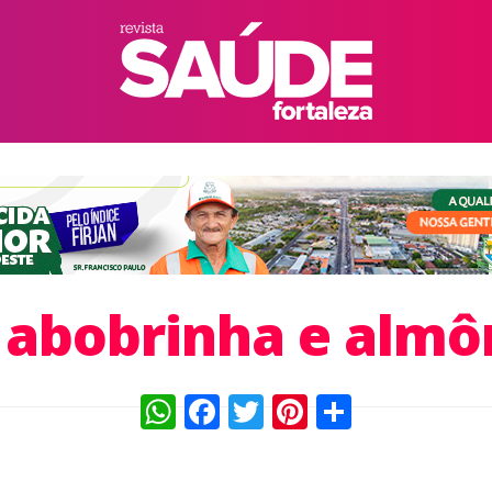
 abobrinha e alm
WhatsApp
Facebook
Twitter
Pinterest
Compart