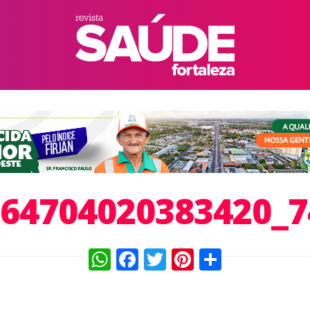
264704020383420_7
WhatsApp
Facebook
Twitter
Pinterest
Compart