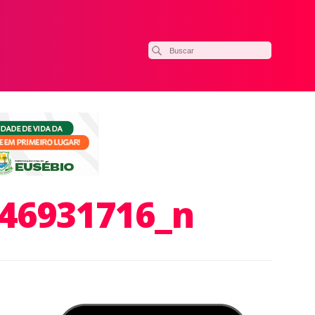
46931716_n
ilhar