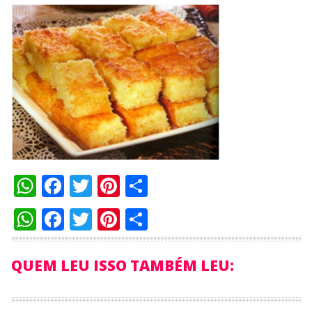
WhatsApp
Facebook
Twitter
Pinterest
Compartilhar
WhatsApp
Facebook
Twitter
Pinterest
Compartilhar
QUEM LEU ISSO TAMBÉM LEU: