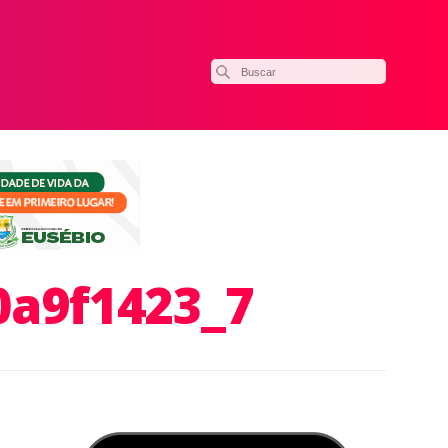
0a9f1423_7
ilhar