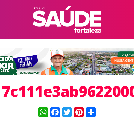
7c111e3ab962200
WhatsApp
Facebook
Twitter
Pinterest
Compart