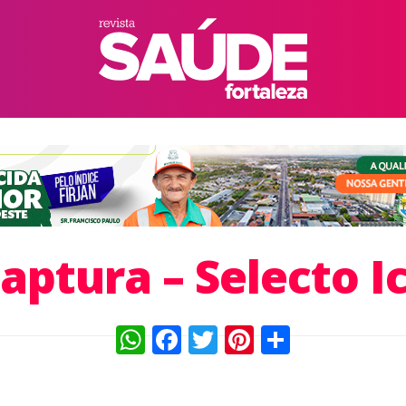
aptura – Selecto I
WhatsApp
Facebook
Twitter
Pinterest
Compart