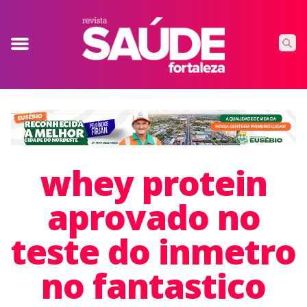
whey protein
aprovado no
teste do inmetro
no fantastico