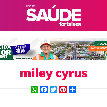
miley cyrus
WhatsApp
Facebook
Twitter
Pinterest
Compart