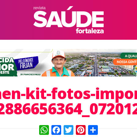
hen-kit-fotos-impo
2886656364_07201
WhatsApp
Facebook
Twitter
Pinterest
Compart