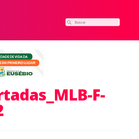
rtadas_MLB-F-
2
ilhar